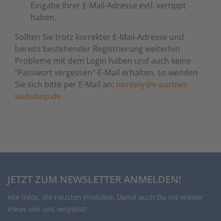
Eingabe Ihrer E-Mail-Adresse evtl. vertippt
Zutritts
Signalge
haben.
Sollten Sie trotz korrekter E-Mail-Adresse und
Stromve
bereits bestehender Registrierung weiterhin
Probleme mit dem Login haben und auch keine
Überwac
"Passwort vergessen"-E-Mail erhalten, so wenden
Sie sich bitte per E-Mail an:
noreply@e-partner-
webshop.de
JETZT ZUM NEWSLETTER ANMELDEN!
Alle Infos, die neusten Produkte. Damit auch Du nie wieder
etwas von uns verpasst!