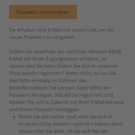
to
Schalt- und Steuerungstechnik
20
Mobile L
Klingela
Raumhei
Messumfo
weitere 
Phasen-
Leitern/
Passwort zurücksetzen
go
to
Schaltermaterial
9
Sicherhe
Klinikruf
Raumtem
Motorst
Schaltsc
Löt- und
the
Sie erhalten eine E-Mail mit einem Link, um ein
selected
neues Passwort zu vergeben.
SmartHome & Gebäudeautomatisierung
3
Zubehör 
Kupfer 
Tür-/Tor
Physikal
Schrank
Maschin
search
result.
Sollten Sie innerhalb der nächsten Minuten KEINE
Verteiler & Schutzschaltgeräte
17
LWL Ans
Ventilat
Position
Sicherun
Maschin
Touch
E-Mail mit Ihren Zugangsdaten erhalten, so
device
überprüfen Sie bitte: Haben Sie sich in unserem
Weitere Sortimente
7
Schrank
Warmwas
Relais
Steckbau
Mess- un
users
Shop bereits registriert? Wenn nicht, so tun Sie
can
dies bitte einmalig im Rahmen des
Werkzeuge & Arbeitsschutz
14
Schranks
Zentrals
Schalter
Überspa
Werkzeu
use
Bestellprozesses. Sie können dann selbst ein
touch
Passwort festlegen. Sobald Sie registriert sind,
Stecker/
Zubehör 
Schaltuh
Verteiler
and
können Sie sich in Zukunft mit Ihrer E-Mail-Adresse
swipe
und Ihrem Passwort einloggen.
Telefon-
Schütze
Verteile
gestures.
Wenn Sie sich sicher sind, dass Sie sich in
unserem Shop bereits registriert haben, dann
Telefone
Sensor-A
Wand-/S
überprüfen Sie bitte, ob Sie sich bei der