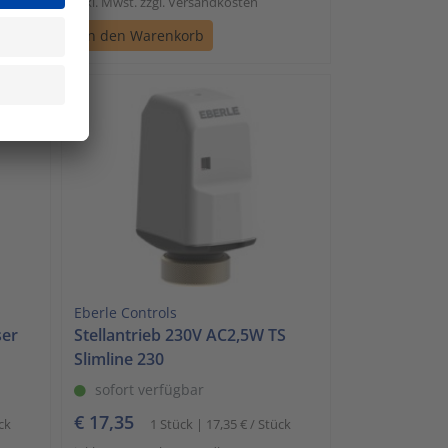
inkl. Mwst. zzgl. Versandkosten
In den Warenkorb
Eberle Controls
er
Stellantrieb 230V AC2,5W TS
Slimline 230
sofort verfügbar
€ 17,35
ck
1 Stück | 17,35 € / Stück