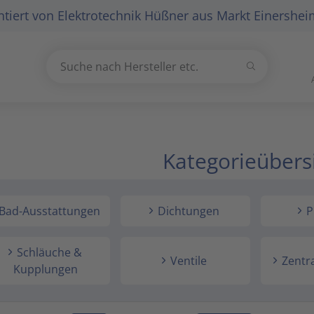
tiert von
Elektrotechnik Hüßner
aus Markt Einershei
Suchen
Suche nach Hersteller etc.
Use
the
up
and
Kategorieübers
down
arrows
to
select
Bad-Ausstattungen
Dichtungen
P
a
result.
Schläuche &
Press
Ventile
Zentr
Kupplungen
enter
to
go