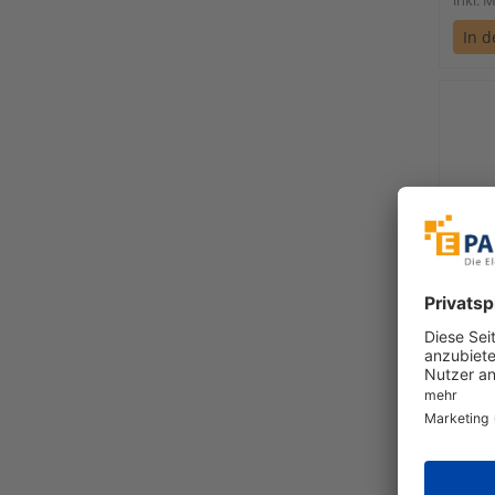
In 
Krae
Ersa
ET34
so
€ 67