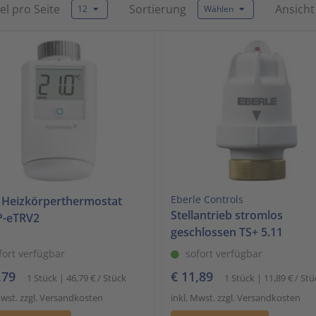
kel pro Seite
Sortierung
Ansicht
12
Wählen
to
the
selected
search
result.
Touch
device
users
can
use
touch
and
Eberle Controls
 Heizkörperthermostat
Stellantrieb stromlos
swipe
-eTRV2
geschlossen TS+ 5.11
gestures.
fort verfügbar
sofort verfügbar
,79
€ 11,89
1 Stück | 46,79 € / Stück
1 Stück | 11,89 € / Stü
Mwst. zzgl. Versandkosten
inkl. Mwst. zzgl. Versandkosten