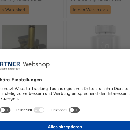
den Warenkorb
In den Warenkorb
mer & Kraus
eQ-3 Heizkörperthermosta
tzthermostat für RRH TR
HmIP Evo HmIP-eTRV-E
0
fort verfügbar
sofort verfügbar
,44
€ 76,92
1 Stück | 67,44 € / Stück
1 Stück | 76,92 € / Stü