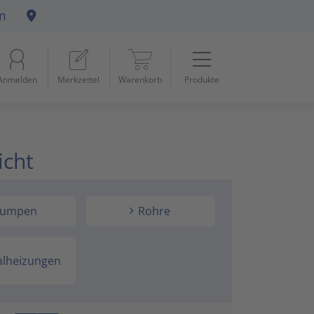
m
Menü
Startseite
Anmelden
Merkzettel
Warenkorb
Produkte
Beleuchtung
11
Datennetzwerk & Kommunikation
18
icht
Erneuerbare Energie & E-Mobility
4
Installationsmaterial
5
umpen
Rohre
Kabel & Leitungen
8
alheizungen
Konsumgüter
4
Raumklima & Haustechnik
15