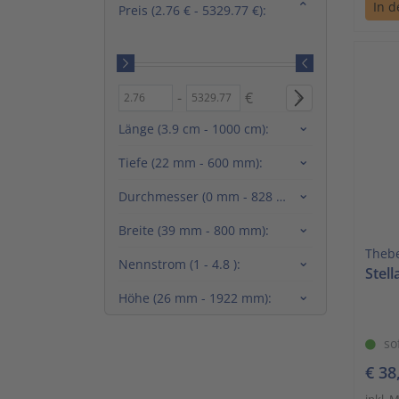
In 
Preis
(2.76 € - 5329.77 €)
:
-
€
Preis
Preis
(2.76 € - 5329.77 €)
(2.76 € - 5329.77 €)
von
bis
Länge
(3.9 cm - 1000 cm)
:
Tiefe
(22 mm - 600 mm)
:
Durchmesser
(0 mm - 828 mm)
:
Breite
(39 mm - 800 mm)
:
Theb
Nennstrom
(1 - 4.8 )
:
Stel
Höhe
(26 mm - 1922 mm)
:
so
€ 38
inkl. 