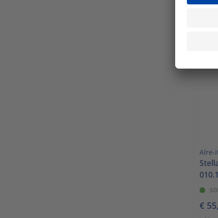
inkl. 
In 
Alre-i
Stel
010.
so
€ 55