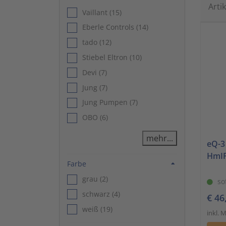
Arti
Vaillant (15)
Eberle Controls (14)
tado (12)
Stiebel Eltron (10)
Devi (7)
Jung (7)
Jung Pumpen (7)
OBO (6)
mehr...
eQ-3
HmIP
Filtern nach Farbe
Farbe
grau (2)
so
schwarz (4)
€ 46
weiß (19)
inkl. 