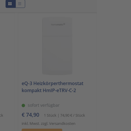
Schalt- und Steuerungstechnik
20
Schaltermaterial
9
SmartHome & Gebäudeautomatisierung
3
Verteiler & Schutzschaltgeräte
17
Weitere Sortimente
7
Werkzeuge & Arbeitsschutz
14
eQ-3 Heizkörperthermostat
kompakt HmIP-eTRV-C-2
sofort verfügbar
€ 74,90
ck
1 Stück | 74,90 € / Stück
inkl. Mwst. zzgl. Versandkosten