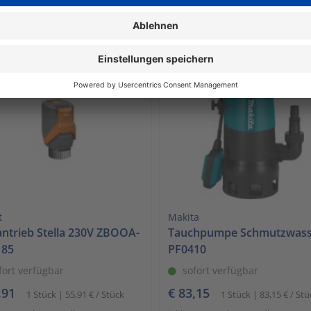
Mwst. zzgl. Versandkosten
inkl. Mwst. zzgl. Versandkosten
den Warenkorb
In den Warenkorb
t
Makita
lantrieb Stella 230V ZBOOA-
Tauchpumpe Schmutzwass
185
PF0410
fort verfügbar
sofort verfügbar
,91
€ 83,15
1 Stück | 55,91 € / Stück
1 Stück | 83,15 € / Stü