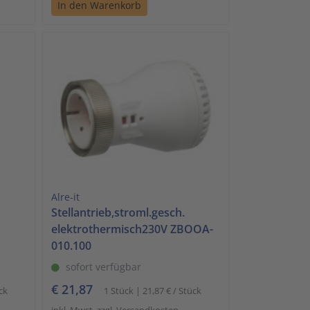
In den Warenkorb
Alre-it
Stellantrieb,stroml.gesch.
elektrothermisch230V ZBOOA-
010.100
sofort verfügbar
€ 21,87
ck
1 Stück | 21,87 € / Stück
inkl. Mwst. zzgl. Versandkosten