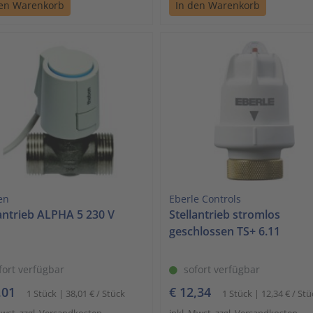
den Warenkorb
In den Warenkorb
en
Eberle Controls
lantrieb ALPHA 5 230 V
Stellantrieb stromlos
geschlossen TS+ 6.11
fort verfügbar
sofort verfügbar
,01
€ 12,34
1 Stück | 38,01 € / Stück
1 Stück | 12,34 € / Stü
Mwst. zzgl. Versandkosten
inkl. Mwst. zzgl. Versandkosten