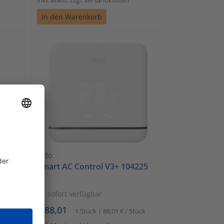
In den Warenkorb
tado
t
Smart AC Control V3+ 104225
sofort verfügbar
€ 88,01
ck
1 Stück | 88,01 € / Stück