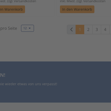
Mwst. zzgl. Versandkosten
inkl. Mwst. zzgl. Versandkosten
den Warenkorb
In den Warenkorb
 pro Seite
12
1
2
3
4
N!
nie wieder etwas von uns verpasst!