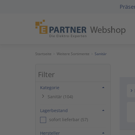
Präsen
Unterkategorien ein-/ausklappen
Startseite
Weitere Sortimente
Sanitär
Filter
Filtern nach Kategorie
Kategorie
Sanitär (104)
Filtern nach Lagerbestand
Lagerbestand
sofort lieferbar (57)
Filtern nach Hersteller
Hersteller