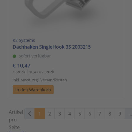
K2 Systems
Dachhaken SingleHook 3S 2003215
sofort verfügbar
€ 10,47
1 Stück | 10,47 € / Stück
inkl. Mwst. zzgl. Versandkosten
In den Warenkorb
Artikel
1
2
3
4
5
6
7
8
9
...
pro
Seite