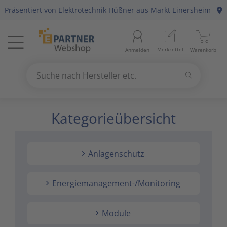
Präsentiert von
Elektrotechnik Hüßner
aus Markt Einersheim
Menü
Startseite
Merkzettel
Anmelden
Warenkorb
Beleuchtung
11
Suchen
Datennetzwerk & Kommunikation
18
Suche nach Hersteller etc.
Use
the
Kategorieübersicht
Erneuerbare Energie & E-Mobility
4
up
and
Installationsmaterial
5
down
Anlagenschutz
arrows
Kabel & Leitungen
8
to
select
Energiemanagement-/Monitoring
Konsumgüter
4
a
result.
Module
Press
Raumklima & Haustechnik
15
enter