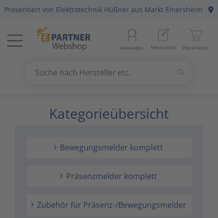
Präsentiert von
Elektrotechnik Hüßner
aus Markt Einersheim
Menü
Startseite
Merkzettel
Anmelden
Warenkorb
Beleuchtung
11
Suchen
Datennetzwerk & Kommunikation
18
Suche nach Hersteller etc.
Use
the
Kategorieübersicht
Erneuerbare Energie & E-Mobility
4
up
and
Installationsmaterial
5
down
Bewegungsmelder komplett
arrows
Kabel & Leitungen
8
to
select
Präsenzmelder komplett
Konsumgüter
4
a
result.
Zubehör für Präsenz-/Bewegungsmelder
Press
Raumklima & Haustechnik
15
enter