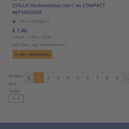
ESYLUX Deckeneinbau-Set-C ws COMPACT
#EP10425929
sofort verfügbar
€ 7,40
1 Stück | 7,40 € / Stück
inkl. Mwst. zzgl. Versandkosten
In den Warenkorb
Artikel
1
2
3
4
5
6
7
8
9
...
pro
Seite
12