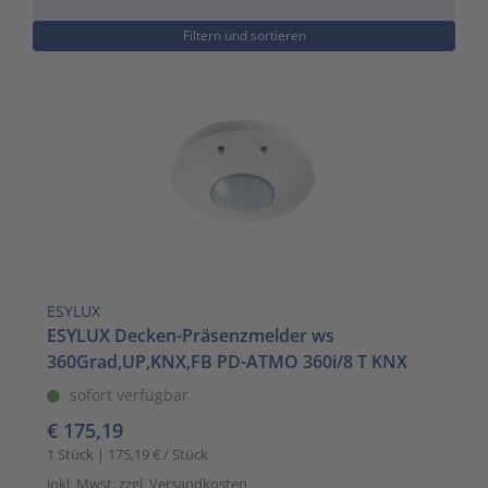
to
Schalt- und Steuerungstechnik
20
Filtern und sortieren
go
to
Schaltermaterial
9
the
selected
SmartHome & Gebäudeautomatisierung
3
search
result.
Verteiler & Schutzschaltgeräte
17
Touch
device
Weitere Sortimente
7
users
can
Werkzeuge & Arbeitsschutz
14
ESYLUX
use
ESYLUX Decken-Präsenzmelder ws
touch
360Grad,UP,KNX,FB PD-ATMO 360i/8 T KNX
and
swipe
sofort verfügbar
gestures.
€ 175,19
1 Stück | 175,19 € / Stück
inkl. Mwst. zzgl. Versandkosten