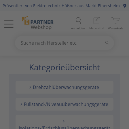
Präsentiert von
Elektrotechnik Hüßner
aus Markt Einersheim
Menü
Startseite
Merkzettel
Anmelden
Warenkorb
Beleuchtung
11
Suchen
Datennetzwerk & Kommunikation
18
Suche nach Hersteller etc.
Use
the
Kategorieübersicht
Erneuerbare Energie & E-Mobility
4
up
and
Installationsmaterial
5
down
Drehzahlüberwachungsgeräte
arrows
Kabel & Leitungen
8
to
select
Füllstand-/Niveauüberwachungsgeräte
Konsumgüter
4
a
result.
Press
Raumklima & Haustechnik
15
Isolations-/Erdschlussüberwachungsgerät
enter