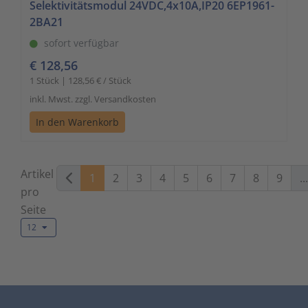
Selektivitätsmodul 24VDC,4x10A,IP20 6EP1961-
2BA21
sofort verfügbar
€ 128,56
1 Stück | 128,56 € / Stück
inkl. Mwst. zzgl. Versandkosten
In den Warenkorb
Artikel
1
2
3
4
5
6
7
8
9
...
pro
Seite
12