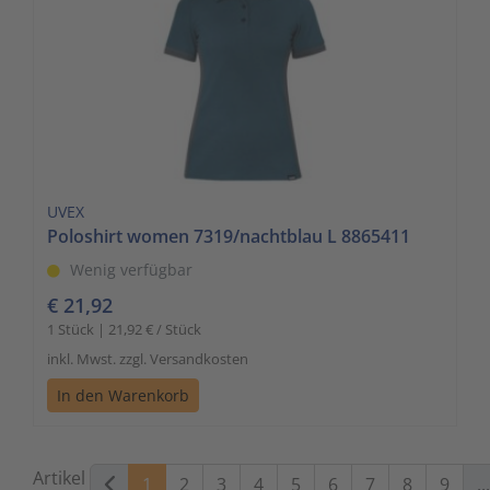
UVEX
Poloshirt women 7319/nachtblau L 8865411
Wenig verfügbar
€ 21,92
1 Stück | 21,92 € / Stück
inkl. Mwst. zzgl. Versandkosten
In den Warenkorb
Artikel
1
2
3
4
5
6
7
8
9
...