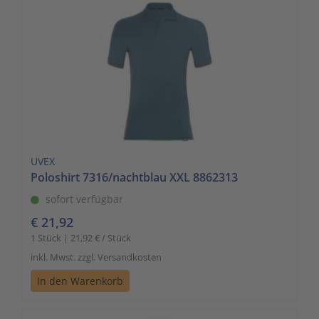
to
Schalt- und Steuerungstechnik
20
go
to
Schaltermaterial
9
the
selected
SmartHome & Gebäudeautomatisierung
3
search
result.
Verteiler & Schutzschaltgeräte
17
Touch
device
Weitere Sortimente
7
UVEX
users
Poloshirt 7316/nachtblau XXL 8862313
can
Werkzeuge & Arbeitsschutz
14
sofort verfügbar
use
€ 21,92
touch
1 Stück | 21,92 € / Stück
and
swipe
inkl. Mwst. zzgl. Versandkosten
gestures.
In den Warenkorb