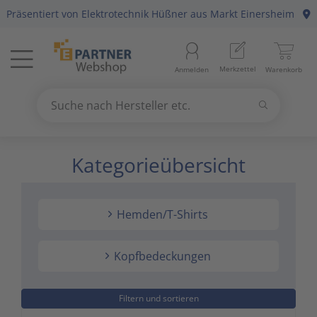
Präsentiert von
Elektrotechnik Hüßner
aus Markt Einersheim
Menü
Startseite
Merkzettel
Anmelden
Warenkorb
Beleuchtung
11
Suchen
Datennetzwerk & Kommunikation
18
Suche nach Hersteller etc.
Use
the
Kategorieübersicht
Erneuerbare Energie & E-Mobility
4
up
and
Installationsmaterial
5
down
Hemden/T-Shirts
arrows
Kabel & Leitungen
8
to
select
Kopfbedeckungen
Konsumgüter
4
a
result.
Press
Filtern und sortieren
Raumklima & Haustechnik
15
enter