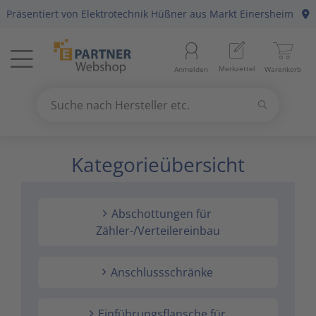
Präsentiert von
Elektrotechnik Hüßner
aus Markt Einersheim
Menü
Startseite
Merkzettel
Anmelden
Warenkorb
Beleuchtung
11
Suchen
Datennetzwerk & Kommunikation
18
Suche nach Hersteller etc.
Use
the
Kategorieübersicht
Erneuerbare Energie & E-Mobility
4
up
and
Installationsmaterial
5
down
Abschottungen für
arrows
Kabel & Leitungen
8
Zähler-/Verteilereinbau
to
select
Konsumgüter
4
a
Anschlussschränke
result.
Press
Raumklima & Haustechnik
15
Einführungsflansche für
enter