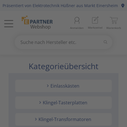
Präsentiert von
Elektrotechnik Hüßner
aus Markt Einersheim
Menü
Startseite
Merkzettel
Anmelden
Warenkorb
Beleuchtung
11
Suchen
Datennetzwerk & Kommunikation
18
Suche nach Hersteller etc.
Use
the
Kategorieübersicht
Erneuerbare Energie & E-Mobility
4
up
and
Installationsmaterial
5
down
Einlasskästen
arrows
Kabel & Leitungen
8
to
select
Klingel-Tasterplatten
Konsumgüter
4
a
result.
Klingel-Transformatoren
Press
Raumklima & Haustechnik
15
enter