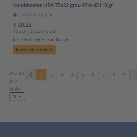
Kombitaster LIRA 75x22 grau 97-9-85110 gr
sofort verfügbar
€ 20,22
1 Stück | 20,22 € / Stück
inkl. Mwst. zzgl. Versandkosten
In den Warenkorb
Artikel
1
2
3
4
5
6
7
8
9
...
pro
Seite
12