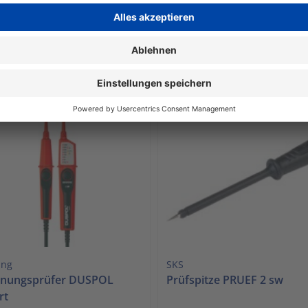
fort verfügbar
sofort verfügbar
05
€ 112,90
1 Stück | 1,05 € / Stück
1 Stück | 112,90 € / 
Mwst. zzgl. Versandkosten
inkl. Mwst. zzgl. Versandkosten
den Warenkorb
In den Warenkorb
ing
SKS
nungsprüfer DUSPOL
Prüfspitze PRUEF 2 sw
rt