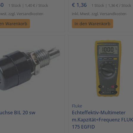
40
€ 1,36
1 Stück | 1,40 € / Stück
1 Stück | 1,36 € / Stück
Mwst. zzgl. Versandkosten
inkl. Mwst. zzgl. Versandkosten
den Warenkorb
In den Warenkorb
Fluke
uchse BIL 20 sw
Echteffektiv-Multimeter
m.Kapzität+Frequenz FLUK
175 EGFID