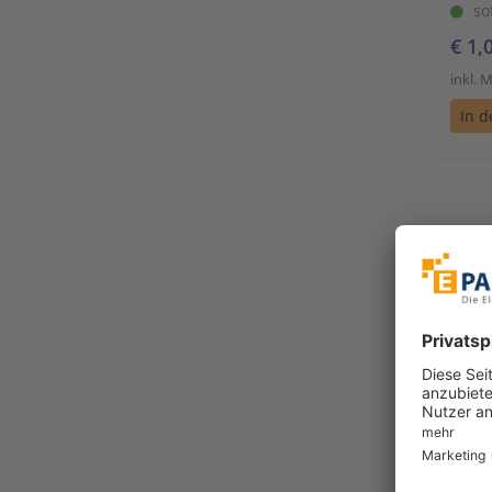
so
€ 1,
inkl. 
In 
SKS
Stec