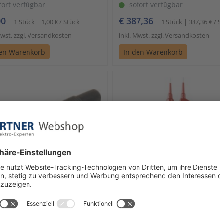
fort verfügbar
sofort verfügbar
00
€ 387,36
1 Stück | 1,00 € / Stück
1 Stück | 387,36 € / 
Mwst. zzgl. Versandkosten
inkl. Mwst. zzgl. Versandkosten
den Warenkorb
In den Warenkorb
Benning
ker BUELA 20 K sw
Spannungsprüfer DUSPOL
digital