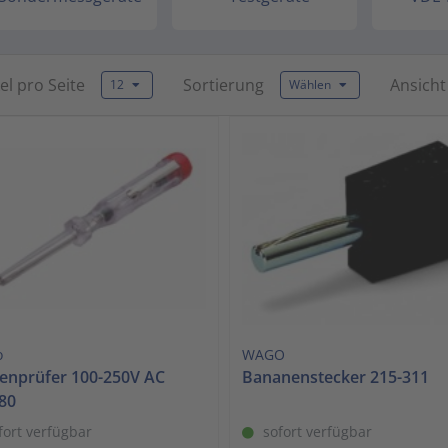
to
the
selected
kel pro Seite
Sortierung
Ansicht
12
Wählen
search
result.
Touch
device
users
can
use
touch
and
swipe
gestures.
o
WAGO
enprüfer 100-250V AC
Bananenstecker 215-311
80
fort verfügbar
sofort verfügbar