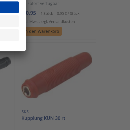
sofort verfügbar
€ 0,95
Stück
1 Stück | 0,95 € / Stück
inkl. Mwst. zzgl. Versandkosten
In den Warenkorb
SKS
Kupplung KUN 30 rt