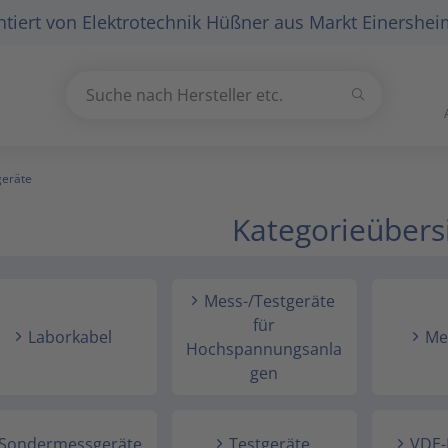
tiert von
Elektrotechnik Hüßner
aus Markt Einershei
Suchen
Suche nach Hersteller etc.
Use
the
up
geräte
and
Kategorieübers
down
arrows
to
select
Mess-/Testgeräte
a
für
Laborkabel
Me
result.
Hochspannungsanla
Press
gen
enter
to
go
Sondermessgeräte
Testgeräte
VDE-