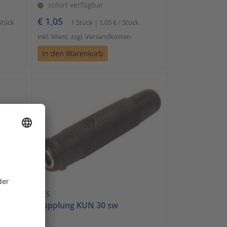
sofort verfügbar
€ 1,05
Stück
1 Stück | 1,05 € / Stück
inkl. Mwst. zzgl. Versandkosten
In den Warenkorb
SKS
Kupplung KUN 30 sw