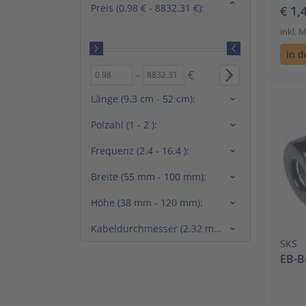
Preis
(0.98 € - 8832.31 €)
:
€ 1,
inkl. 
In 
-
€
Preis
Preis
(0.98 € - 8832.31 €)
(0.98 € - 8832.31 €)
von
bis
Länge
(9.3 cm - 52 cm)
:
Polzahl
(1 - 2 )
:
Frequenz
(2.4 - 16.4 )
:
Breite
(55 mm - 100 mm)
:
Höhe
(38 mm - 120 mm)
:
Kabeldurchmesser
(2.32 mm - 4.35 mm)
:
SKS
EB-B