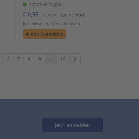
sofort verfügbar
€ 0,95
1 Stück | 0,95 € / Stück
inkl. Mwst. zzgl. Versandkosten
In den Warenkorb
Weiter
6
7
8
9
...
15
Jetzt anmelden