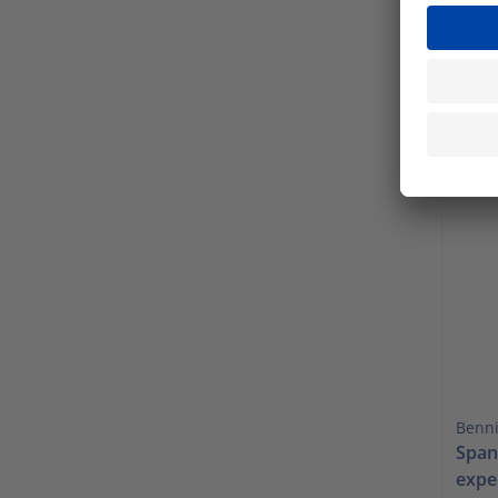
so
€ 1,
inkl. 
In 
Benn
Span
expe