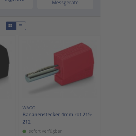
Messgeräte
Schalt- und Steuerungstechnik
20
Schaltermaterial
9
SmartHome & Gebäudeautomatisierung
3
Verteiler & Schutzschaltgeräte
17
Weitere Sortimente
7
Werkzeuge & Arbeitsschutz
14
WAGO
Bananenstecker 4mm rot 215-
212
sofort verfügbar