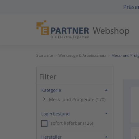
Präsen
Unterkategorien ein-/ausklappen
Startseite
Werkzeuge & Arbeitsschutz
Mess- und Prüf
Filter
Filtern nach Kategorie
Kategorie
Mess- und Prüfgeräte (170)
Filtern nach Lagerbestand
Lagerbestand
sofort lieferbar (126)
Filtern nach Hersteller
Hersteller