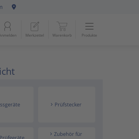
m
Menü
Startseite
Anmelden
Merkzettel
Warenkorb
Produkte
Beleuchtung
11
Datennetzwerk & Kommunikation
18
icht
Erneuerbare Energie & E-Mobility
4
Installationsmaterial
5
Kabel & Leitungen
8
ssgeräte
Prüfstecker
Konsumgüter
4
Raumklima & Haustechnik
15
Zubehör für
Prüfgeräte