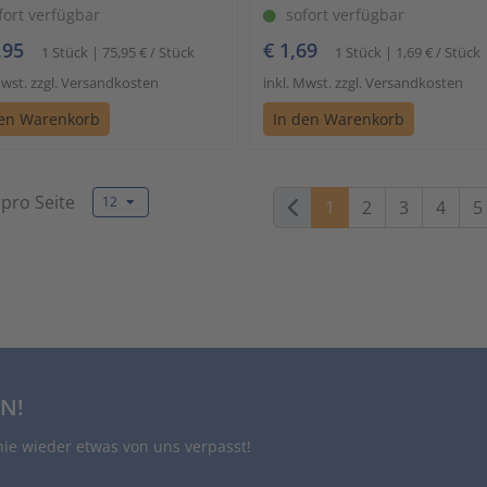
fort verfügbar
sofort verfügbar
,95
€ 1,69
1 Stück | 75,95 € / Stück
1 Stück | 1,69 € / Stück
Mwst. zzgl. Versandkosten
inkl. Mwst. zzgl. Versandkosten
den Warenkorb
In den Warenkorb
 pro Seite
12
1
2
3
4
5
N!
nie wieder etwas von uns verpasst!