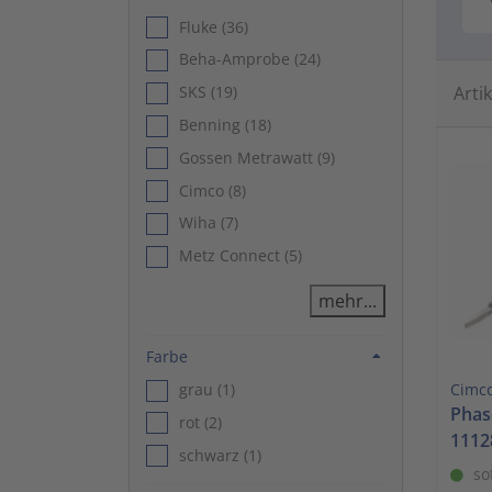
Fluke (36)
Beha-Amprobe (24)
Arti
SKS (19)
Benning (18)
Gossen Metrawatt (9)
Cimco (8)
Wiha (7)
Metz Connect (5)
mehr...
Filtern nach Farbe
Farbe
Cimc
grau (1)
Phas
rot (2)
1112
schwarz (1)
so