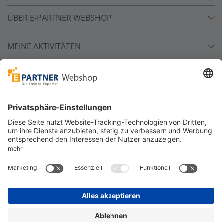
ÜBER E-PARTNER WEBSHOP
MEINE AKTIVITÄTEN
Unsere Zahlarten
Versandpartner
Sicher bestellen
*
alle Preise inkl. 19% MwSt. und zzgl. Service- und
Versandkosten.
©
One4Business Solutions GmbH
Datenschutz
Cookie-Richtlinie
Barrierefreiheitserklärung