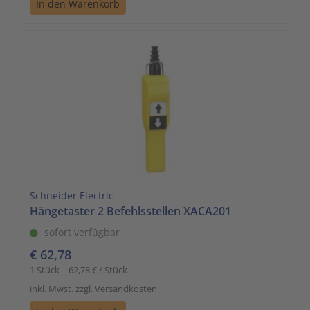
In den Warenkorb
Zutritts
Signalge
Stromve
Überwac
Schneider Electric
Hängetaster 2 Befehlsstellen XACA201
sofort verfügbar
€ 62,78
1 Stück | 62,78 € / Stück
inkl. Mwst. zzgl. Versandkosten