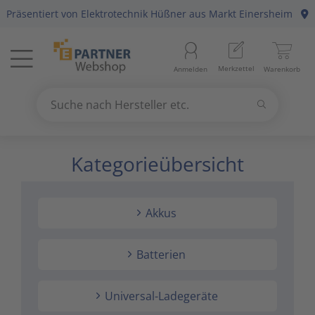
Präsentiert von
Elektrotechnik Hüßner
aus Markt Einersheim
Menü
Startseite
Merkzettel
Anmelden
Warenkorb
Beleuchtung
11
Suchen
Datennetzwerk & Kommunikation
18
Suche nach Hersteller etc.
Use
the
Kategorieübersicht
Erneuerbare Energie & E-Mobility
4
up
and
Installationsmaterial
5
down
Akkus
arrows
Kabel & Leitungen
8
to
select
Batterien
Konsumgüter
4
a
result.
Universal-Ladegeräte
Press
Raumklima & Haustechnik
15
enter