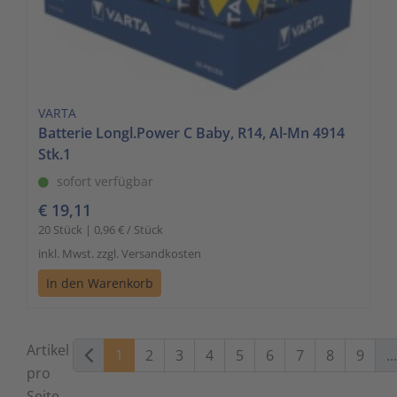
VARTA
Batterie Longl.Power C Baby, R14, Al-Mn 4914
Stk.1
sofort verfügbar
€ 19,11
20 Stück | 0,96 € / Stück
inkl. Mwst. zzgl. Versandkosten
In den Warenkorb
Artikel
1
2
3
4
5
6
7
8
9
...
pro
Seite