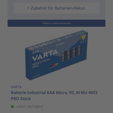
to
Schalt- und Steuerungstechnik
20
Zubehör für Batterien/Akkus
go
to
Schaltermaterial
9
Filtern und sortieren
the
selected
SmartHome & Gebäudeautomatisierung
3
search
result.
Verteiler & Schutzschaltgeräte
17
Touch
device
Weitere Sortimente
7
users
can
Werkzeuge & Arbeitsschutz
14
use
touch
and
VARTA
swipe
Batterie Industrial AAA Micro, R3, Al-Mn 4003
gestures.
PRO Stück
sofort verfügbar