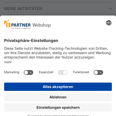
MEINE AKTIVITÄTEN
Unsere Zahlarten
Versandpartner
Sicher bestellen
*
alle Preise inkl. 19% MwSt. und zzgl. Service- und
Versandkosten.
©
One4Business Solutions GmbH
Datenschutz
Cookie-Richtlinie
Barrierefreiheitserklärung