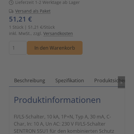
Lieferzeit 1-2 Werktage ab Lager
Zutritts
Signalge
Versand als Paket
51,21 €
Stromve
1 Stück | 51,21 €/Stück
inkl. MwSt., zzgl.
Versandkosten
Überwac
Menge
In den Warenkorb
Beschreibung
Spezifikation
Produktsicherhei
»
Produktinformationen
FI/LS-Schalter, 10 kA, 1P+N, Typ A, 30 mA, C-
Char, In: 10 A, Un AC: 230 V FI/LS-Schalter
SENTRON 5SU1 für den kombinierten Schutz