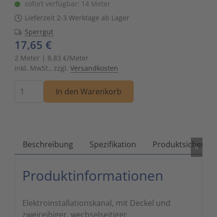
sofort verfügbar: 14 Meter
Zutritts
Signalge
Lieferzeit 2-3 Werktage ab Lager
Sperrgut
Stromve
17,65 €
2 Meter | 8,83 €/Meter
Überwac
inkl. MwSt., zzgl.
Versandkosten
Menge
In den Warenkorb
Beschreibung
Spezifikation
Produktsicherhei
»
Produktinformationen
Elektroinstallationskanal, mit Deckel und
zweireihiger, wechselseitiger