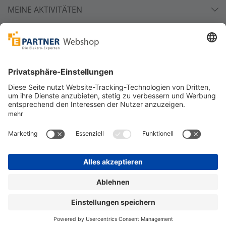
MEINE AKTIVITÄTEN
Unsere Zahlarten
Versandpartner
Sicher bestellen
*
alle Preise inkl. 19% MwSt. und zzgl. Service- und
Versandkosten.
©
One4Business Solutions GmbH
Datenschutz
Cookie-Richtlinie
Barrierefreiheitserklärung