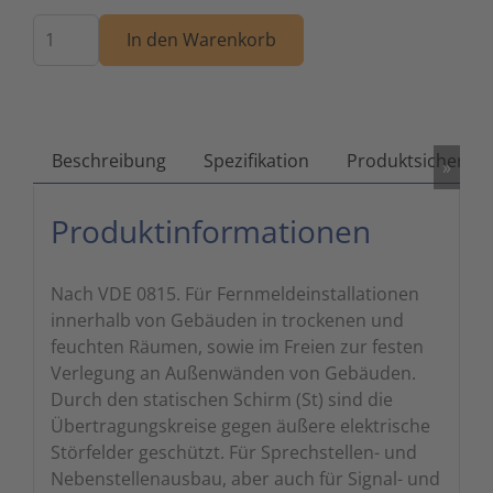
Menge
Zutritts
Signalge
In den Warenkorb
Stromve
Überwac
Beschreibung
Spezifikation
Produktsicherhei
»
Produktinformationen
Nach VDE 0815. Für Fernmeldeinstallationen
innerhalb von Gebäuden in trockenen und
feuchten Räumen, sowie im Freien zur festen
Verlegung an Außenwänden von Gebäuden.
Durch den statischen Schirm (St) sind die
Übertragungskreise gegen äußere elektrische
Störfelder geschützt. Für Sprechstellen- und
Nebenstellenausbau, aber auch für Signal- und