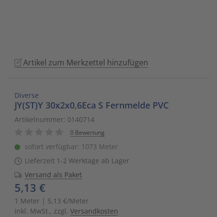
to
Schalt- und Steuerungstechnik
20
Mobile L
Klingela
Raumhei
Messumfo
weitere 
Phasen-
Leitern/
go
to
Schaltermaterial
9
Sicherhe
Klinikruf
Raumtem
Motorst
Schaltsc
Löt- und
the
selected
SmartHome & Gebäudeautomatisierung
3
Zubehör 
Kupfer 
Tür-/Tor
Physikal
Schrank
Maschin
Artikel zum Merkzettel hinzufügen
search
result.
Verteiler & Schutzschaltgeräte
17
LWL Ans
Ventilat
Position
Sicherun
Maschin
Touch
Diverse
device
JY(ST)Y 30x2x0,6Eca S Fernmelde PVC
Weitere Sortimente
7
Schrank
Warmwas
Relais
Steckbau
Mess- un
users
Artikelnummer: 0140714
can
0 Bewertung
Werkzeuge & Arbeitsschutz
14
Schranks
Zentrals
Schalter
Überspa
Werkzeu
use
sofort verfügbar: 1073 Meter
touch
Stecker/
Zubehör 
Schaltuh
Verteiler
Lieferzeit 1-2 Werktage ab Lager
and
swipe
Versand als Paket
Telefon-
Schütze
Verteile
5,13 €
gestures.
1 Meter | 5,13 €/Meter
Telefone
Sensor-A
Wand-/S
inkl. MwSt., zzgl.
Versandkosten