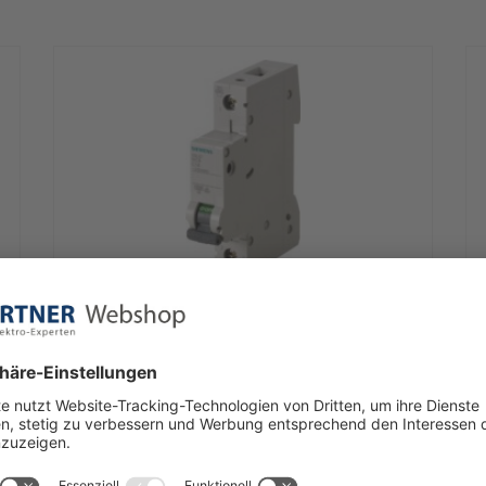
Siemens
LS-Schalter B16A 1pol 6kA 5SL6116-6
sofort verfügbar: 5895 Stück
€ 2,51 *
In den Warenkorb
1 Stück | 2,51 € / Stück
1
inkl. Mwst. zzgl. Versandkosten
i