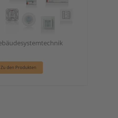
ebäudesystemtechnik
Weiter zu Artikel: Gebäudesystemtec
Zu den Produkten
ktechnik & Stromversorgungen