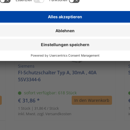
Siemens
FI-Schutzschalter Typ A, 30mA , 40A
5SV3344-6
sofort verfügbar: 618 Stück
€ 31,86 *
In den Warenkorb
1 Stück | 31,86 € / Stück
1
inkl. Mwst. zzgl. Versandkosten
i