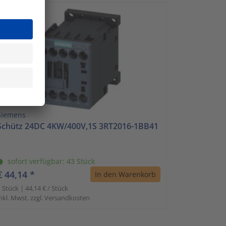
Siemens
Schütz 24DC 4KW/400V,1S 3RT2016-1BB41
sofort verfügbar: 43 Stück
€ 44,14 *
In den Warenkorb
 Stück | 44,14 € / Stück
nkl. Mwst. zzgl. Versandkosten