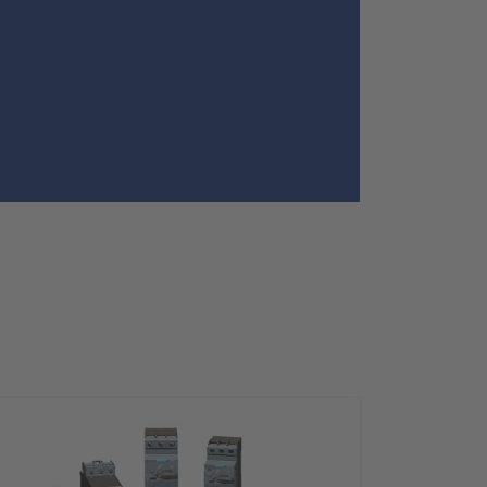
Schalt- und Steuerungstechnik
20
Schaltermaterial
9
SmartHome & Gebäudeautomatisierung
3
Verteiler & Schutzschaltgeräte
17
Weitere Sortimente
7
Werkzeuge & Arbeitsschutz
14