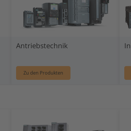
Antriebstechnik
In
l: Automatisierungstechnik
Weiter zu Artikel: Antriebst
Zu den Produkten