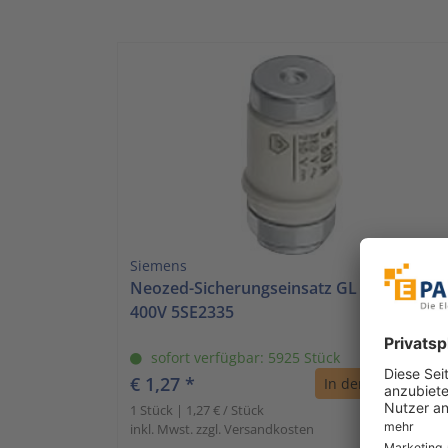
Siemens
Neozed-Sicherungseinsatz GL D02 35A
400V 5SE2335
sofort verfügbar: 5925 Stück
€ 1,27 *
In den Warenkorb
1 Stück | 1,27 € / Stück
inkl. Mwst. zzgl. Versandkosten