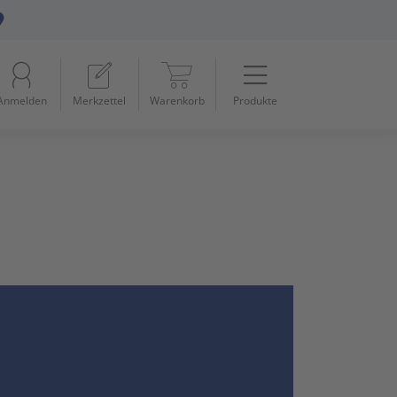
Menü
Startseite
Anmelden
Merkzettel
Warenkorb
Produkte
Beleuchtung
11
Datennetzwerk & Kommunikation
18
Erneuerbare Energie & E-Mobility
4
Installationsmaterial
5
Kabel & Leitungen
8
Konsumgüter
4
Raumklima & Haustechnik
15