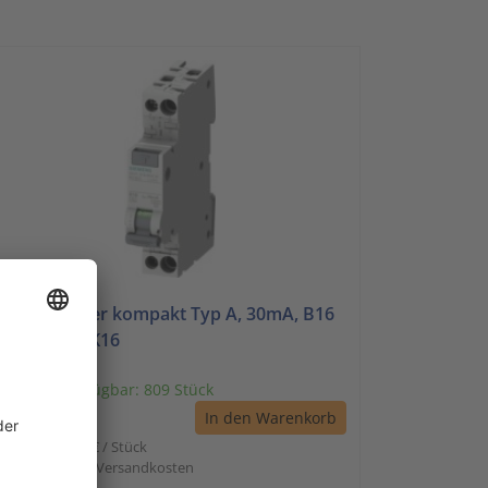
Siemens
FI/LS-Schalter kompakt Typ A, 30mA, B16
5SV1316-6KK16
sofort verfügbar: 809 Stück
€ 49,91 *
In den Warenkorb
 Stück | 49,91 € / Stück
nkl. Mwst. zzgl. Versandkosten