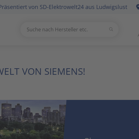
Präsentiert von
SD-Elektrowelt24
aus Ludwigslust
Suchen
Suche nach Hersteller etc.
Use
the
up
and
ELT VON SIEMENS!
down
arrows
to
select
a
result.
Press
enter
to
go