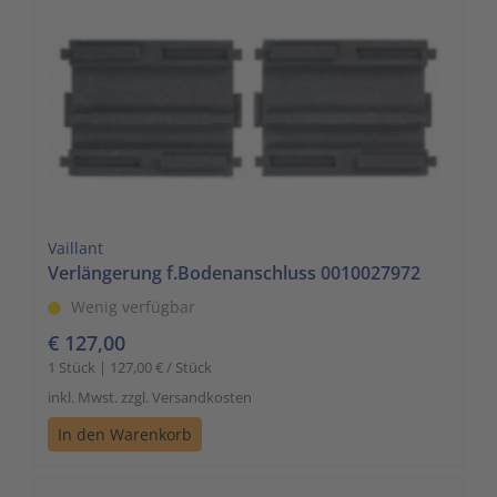
Zutritts
Signalge
Stromve
Überwac
Vaillant
Verlängerung f.Bodenanschluss 0010027972
Wenig verfügbar
€ 127,00
1 Stück | 127,00 € / Stück
inkl. Mwst. zzgl. Versandkosten
In den Warenkorb