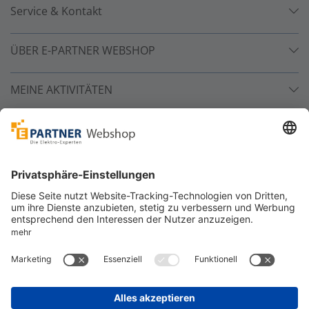
Service & Kontakt
ÜBER E-PARTNER WEBSHOP
MEINE AKTIVITÄTEN
Unsere Zahlarten
Versandpartner
Sicher bestellen
*
alle Preise inkl. 19% MwSt. und zzgl. Service- und
Versandkosten.
©
One4Business Solutions GmbH