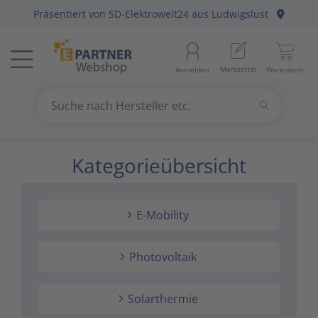
Präsentiert von
SD-Elektrowelt24
aus Ludwigslust
Menü
Startseite
Merkzettel
Anmelden
Warenkorb
Beleuchtung
11
Suchen
Datennetzwerk & Kommunikation
18
Suche nach Hersteller etc.
Use
the
Kategorieübersicht
Erneuerbare Energie & E-Mobility
4
up
and
Installationsmaterial
5
down
E-Mobility
arrows
Kabel & Leitungen
8
to
select
Photovoltaik
Konsumgüter
4
a
result.
Solarthermie
Press
Raumklima & Haustechnik
15
enter