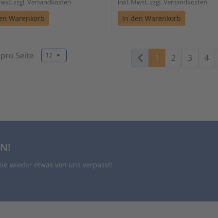
Mwst. zzgl. Versandkosten
inkl. Mwst. zzgl. Versandkosten
den Warenkorb
In den Warenkorb
 pro Seite
12
1
2
3
4
N!
nie wieder etwas von uns verpasst!