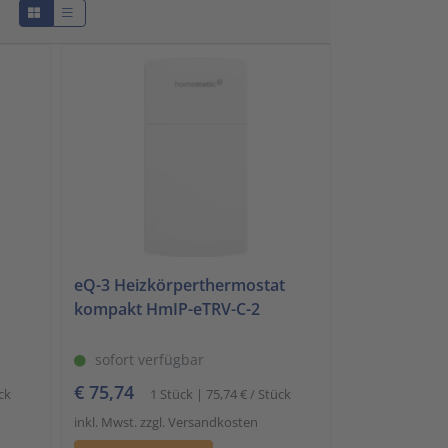
Schalt- und Steuerungstechnik
20
Schaltermaterial
9
SmartHome & Gebäudeautomatisierung
3
Verteiler & Schutzschaltgeräte
17
Weitere Sortimente
7
Werkzeuge & Arbeitsschutz
14
eQ-3 Heizkörperthermostat
kompakt HmIP-eTRV-C-2
sofort verfügbar
€ 75,74
ck
1 Stück | 75,74 € / Stück
inkl. Mwst. zzgl. Versandkosten