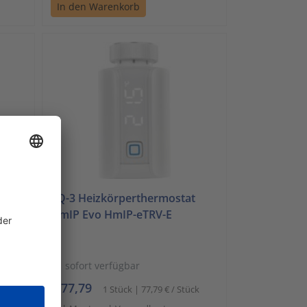
In den Warenkorb
eQ-3 Heizkörperthermostat
TR
HmIP Evo HmIP-eTRV-E
sofort verfügbar
€ 77,79
ck
1 Stück | 77,79 € / Stück