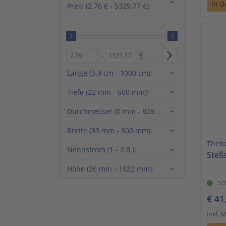
In 
Preis
(2.76 € - 5329.77 €)
:
-
€
Preis
Preis
(2.76 € - 5329.77 €)
(2.76 € - 5329.77 €)
von
bis
Länge
(3.9 cm - 1000 cm)
:
Tiefe
(22 mm - 600 mm)
:
Durchmesser
(0 mm - 828 mm)
:
Breite
(39 mm - 800 mm)
:
Theb
Nennstrom
(1 - 4.8 )
:
Stel
Höhe
(26 mm - 1922 mm)
:
so
€ 41
inkl. 