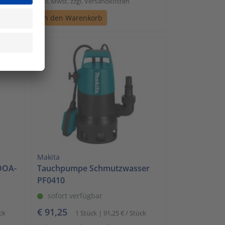
inkl. Mwst. zzgl. Versandkosten
In den Warenkorb
Makita
BOOA-
Tauchpumpe Schmutzwasser
PF0410
sofort verfügbar
€ 91,25
ck
1 Stück | 91,25 € / Stück