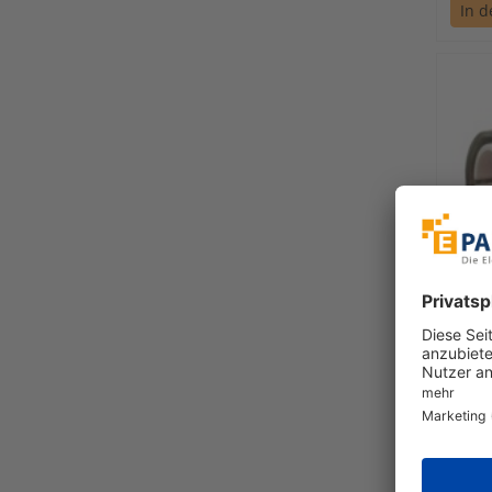
In 
Alre-i
Stell
elek
010.
so
€ 22