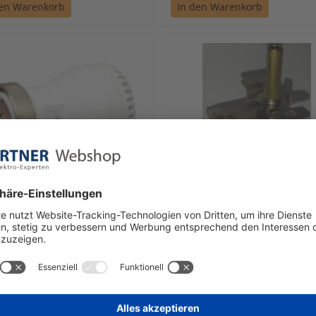
den Warenkorb
In den Warenkorb
t
Kraemer & Kraus
antrieb,stroml.gesch.
Ersatzthermostat für RRH 
trothermisch230V ZBOOA-
ET340
100
fort verfügbar
sofort verfügbar
,37
€ 75,86
1 Stück | 22,37 € / Stück
1 Stück | 75,86 € / Stü