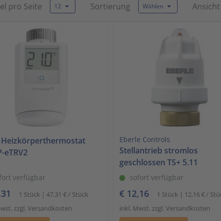
kel pro Seite
Sortierung
Ansicht
12
Wählen
to
the
selected
search
result.
Touch
device
users
can
use
touch
and
Eberle Controls
 Heizkörperthermostat
Stellantrieb stromlos
swipe
-eTRV2
geschlossen TS+ 5.11
gestures.
fort verfügbar
sofort verfügbar
,31
€ 12,16
1 Stück | 47,31 € / Stück
1 Stück | 12,16 € / Stü
Mwst. zzgl. Versandkosten
inkl. Mwst. zzgl. Versandkosten