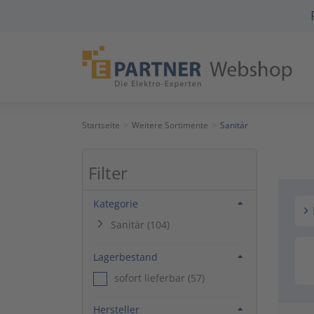
Unterkategorien ein-/ausklappen
Startseite
Weitere Sortimente
Sanitär
Filter
Filtern nach Kategorie
Kategorie
Sanitär (104)
Filtern nach Lagerbestand
Lagerbestand
sofort lieferbar (57)
Filtern nach Hersteller
Hersteller