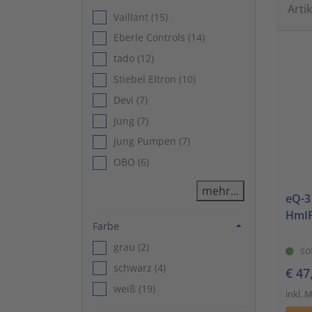
Arti
Vaillant (15)
Eberle Controls (14)
tado (12)
Stiebel Eltron (10)
Devi (7)
Jung (7)
Jung Pumpen (7)
OBO (6)
mehr...
eQ-3
HmIP
Filtern nach Farbe
Farbe
grau (2)
so
schwarz (4)
€ 47
weiß (19)
inkl. 