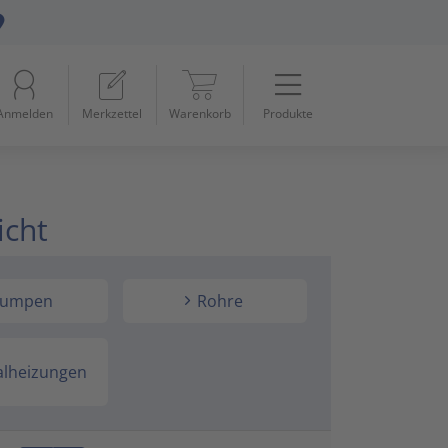
Menü
Startseite
Anmelden
Merkzettel
Warenkorb
Produkte
Beleuchtung
11
Datennetzwerk & Kommunikation
18
icht
Erneuerbare Energie & E-Mobility
4
Installationsmaterial
5
umpen
Rohre
Kabel & Leitungen
8
alheizungen
Konsumgüter
4
Raumklima & Haustechnik
15