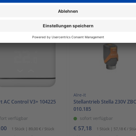
Mwst. zzgl. Versandkosten
inkl. Mwst. zzgl. Versandkosten
den Warenkorb
In den Warenkorb
Alre-it
t AC Control V3+ 104225
Stellantrieb Stella 230V Z
010.185
fort verfügbar
sofort verfügbar
,00
€ 57,18
1 Stück | 89,00 € / Stück
1 Stück | 57,18 € / Stü