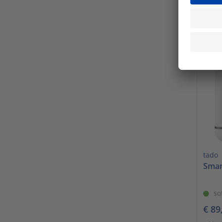
inkl. 
In 
tado
Smar
so
€ 89