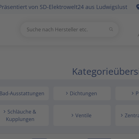
Präsentiert von
SD-Elektrowelt24
aus Ludwigslust
Suchen
Suche nach Hersteller etc.
Use
the
up
and
Kategorieübers
down
arrows
to
select
Bad-Ausstattungen
Dichtungen
P
a
result.
Schläuche &
Press
Ventile
Zentr
Kupplungen
enter
to
go