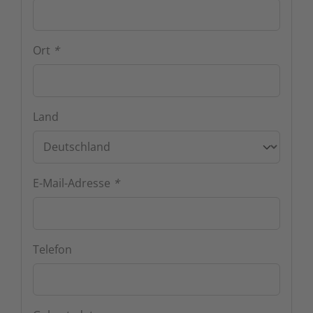
Zutritts
Signalge
REQUIRED
Ort
*
Stromve
Überwac
Land
REQUIRED
E-Mail-Adresse
*
Telefon