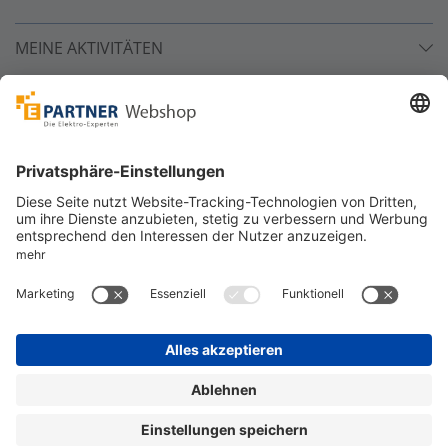
MEINE AKTIVITÄTEN
Unsere Zahlarten
Versandpartner
Sicher bestellen
*
alle Preise inkl. 19% MwSt. und zzgl. Service- und
Versandkosten.
©
One4Business Solutions GmbH
Datenschutz
Cookie-Richtlinie
Barrierefreiheitserklärung