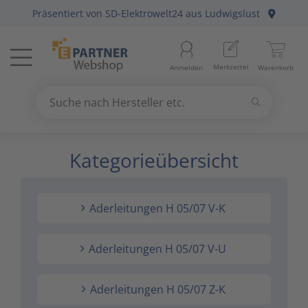
Präsentiert von
SD-Elektrowelt24
aus Ludwigslust
Menü
Startseite
Merkzettel
Anmelden
Warenkorb
Beleuchtung
11
Suchen
Datennetzwerk & Kommunikation
18
Suche nach Hersteller etc.
Use
the
Kategorieübersicht
Erneuerbare Energie & E-Mobility
4
up
and
Installationsmaterial
5
down
Aderleitungen H 05/07 V-K
arrows
Kabel & Leitungen
8
to
select
Aderleitungen H 05/07 V-U
Konsumgüter
4
a
result.
Aderleitungen H 05/07 Z-K
Press
Raumklima & Haustechnik
15
enter