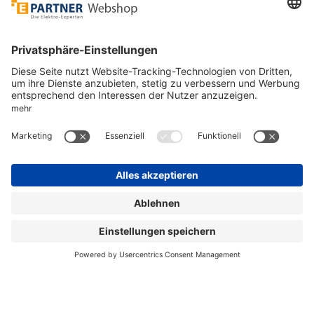
Unsere Zahlarten
Versandpartner
Sicher bestellen
*
alle Preise inkl. 19% MwSt. und zzgl. Service- und
Versandkosten.
©
One4Business Solutions GmbH
Datenschutz
Cookie-Richtlinie
Barrierefreiheitserklärung