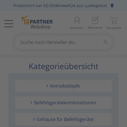
Präsentiert von
SD-Elektrowelt24
aus Ludwigslust
Menü
Startseite
Merkzettel
Anmelden
Warenkorb
Beleuchtung
11
Suchen
Datennetzwerk & Kommunikation
18
Suche nach Hersteller etc.
Use
the
Kategorieübersicht
Erneuerbare Energie & E-Mobility
4
up
and
Installationsmaterial
5
down
Antriebsköpfe
arrows
Kabel & Leitungen
8
to
select
Befehlsgerätekombinationen
Konsumgüter
4
a
result.
Gehäuse für Befehlsgeräte
Press
Raumklima & Haustechnik
15
enter