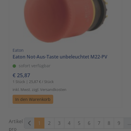
Eaton
Eaton Not-Aus-Taste unbeleuchtet M22-PV
sofort verfügbar
€ 25,87
1 Stück | 25,87 € / Stück
inkl. Mwst. zzgl. Versandkosten
In den Warenkorb
Artikel
1
2
3
4
5
6
7
8
9
...
pro