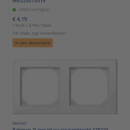
MEG2301-0319
sofort verfügbar
€ 4,19
1 Stück | 4,19 € / Stück
inkl. Mwst. zzgl. Versandkosten
In den Warenkorb
Merten
Rahmen 2f.pws/gl waage/senkrecht 478219