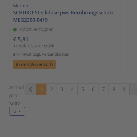
Merten
SCHUKO-Steckdose pws Berührungsschutz
MEG2300-0419
sofort verfügbar
€ 5,81
1 Stück | 5,81 € / Stück
inkl. Mwst. zzgl. Versandkosten
In den Warenkorb
Artikel
1
2
3
4
5
6
7
8
9
...
pro
Seite
12