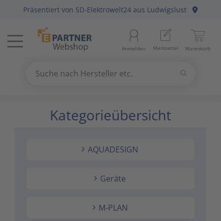
Präsentiert von
SD-Elektrowelt24
aus Ludwigslust
Menü
Startseite
Merkzettel
Anmelden
Warenkorb
Beleuchtung
11
Suchen
Datennetzwerk & Kommunikation
18
Suche nach Hersteller etc.
Use
the
Kategorieübersicht
Erneuerbare Energie & E-Mobility
4
up
and
Installationsmaterial
5
down
AQUADESIGN
arrows
Kabel & Leitungen
8
to
select
Geräte
Konsumgüter
4
a
result.
M-PLAN
Press
Raumklima & Haustechnik
15
enter