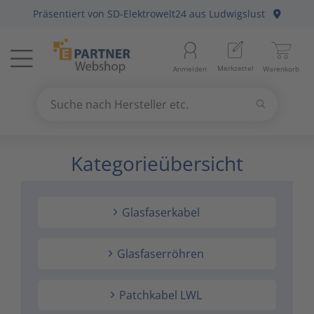
Präsentiert von
SD-Elektrowelt24
aus Ludwigslust
Menü
Startseite
Merkzettel
Anmelden
Warenkorb
Beleuchtung
11
Suchen
Datennetzwerk & Kommunikation
18
Suche nach Hersteller etc.
Use
the
Kategorieübersicht
Erneuerbare Energie & E-Mobility
4
up
and
Installationsmaterial
5
down
Glasfaserkabel
arrows
Kabel & Leitungen
8
to
select
Glasfaserröhren
Konsumgüter
4
a
result.
Patchkabel LWL
Press
Raumklima & Haustechnik
15
enter