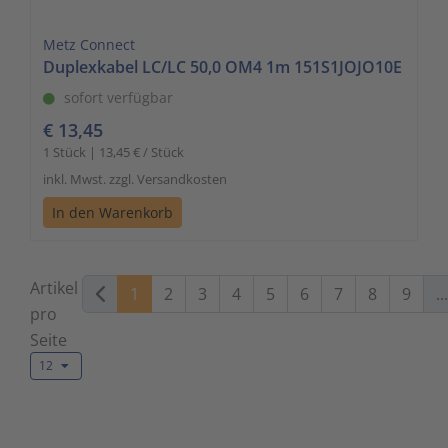
Metz Connect
Duplexkabel LC/LC 50,0 OM4 1m 151S1JOJO10E
sofort verfügbar
€ 13,45
1 Stück | 13,45 € / Stück
inkl. Mwst. zzgl. Versandkosten
In den Warenkorb
Artikel
1
2
3
4
5
6
7
8
9
...
pro
Seite
12