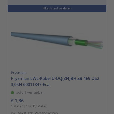
to
Schalt- und Steuerungstechnik
20
Filtern und sortieren
go
to
Schaltermaterial
9
the
selected
SmartHome & Gebäudeautomatisierung
3
search
result.
Verteiler & Schutzschaltgeräte
17
Touch
device
Weitere Sortimente
7
users
can
Werkzeuge & Arbeitsschutz
14
Prysmian
use
Prysmian LWL-Kabel U-DQ(ZN)BH ZB 4E9 OS2
touch
3,0kN 60011347-Eca
and
swipe
sofort verfügbar
gestures.
€ 1,36
1 Meter | 1,36 € / Meter
inkl. Mwst. zzgl. Versandkosten