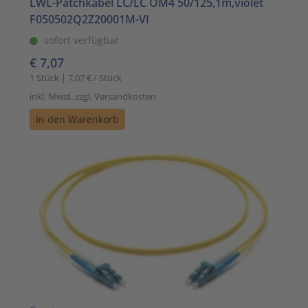
LWL-Patchkabel LC/LC OM4 50/125,1m,violet
F050502Q2Z20001M-VI
sofort verfügbar
€ 7,07
1 Stück | 7,07 € / Stück
inkl. Mwst. zzgl. Versandkosten
In den Warenkorb