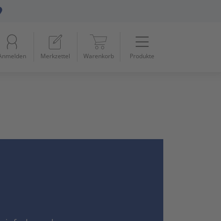
Menü
Startseite
Anmelden
Merkzettel
Warenkorb
Produkte
Beleuchtung
11
Datennetzwerk & Kommunikation
18
Erneuerbare Energie & E-Mobility
4
Installationsmaterial
5
Kabel & Leitungen
8
Konsumgüter
4
Raumklima & Haustechnik
15