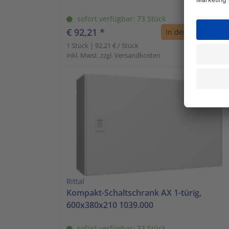
sofort verfügbar: 73 Stück
€ 92,21 *
In den Warenkorb
1 Stück | 92,21 € / Stück
inkl. Mwst. zzgl. Versandkosten
Rittal
Kompakt-Schaltschrank AX 1-türig,
600x380x210 1039.000
sofort verfügbar: 33 Stück