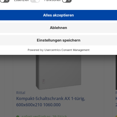
sofort verfügbar: 70 Stück
€ 100,33 *
In den Warenkorb
1 Stück | 100,33 € / Stück
1
inkl. Mwst. zzgl. Versandkosten
i
Rittal
R
Kompakt-Schaltschrank AX 1-türig,
600x600x210 1060.000
sofort verfügbar: 29 Stück