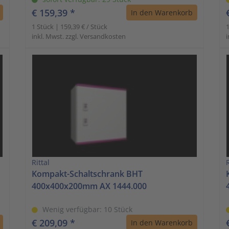
€ 159,39 *
In den Warenkorb
1 Stück | 159,39 € / Stück
1
inkl. Mwst. zzgl. Versandkosten
i
Rittal
R
Kompakt-Schaltschrank BHT
400x400x200mm AX 1444.000
Wenig verfügbar: 10 Stück
€ 209,09 *
In den Warenkorb