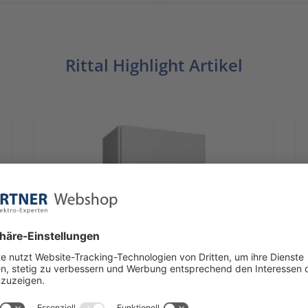
Rittal Highlight Artikel
Rittal
R
Kompakt-Schaltschrank AX 1-türig,
300x400x210 1034.000