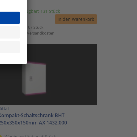
sofort verfügbar: 131 Stück
€ 144,34 *
In den Warenkorb
 Stück | 144,34 € / Stück
nkl. Mwst. zzgl. Versandkosten
ittal
Kompakt-Schaltschrank BHT
250x350x150mm AX 1432.000
Wenig verfügbar: 6 Stück