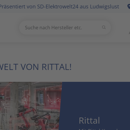
Präsentiert von
SD-Elektrowelt24
aus Ludwigslust
Suchen
Suche nach Hersteller etc.
Use
the
up
and
ELT VON RITTAL!
down
arrows
to
select
a
result.
Press
enter
Rittal
to
go