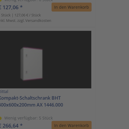
€ 127,06 *
In den Warenkorb
 Stück | 127,06 € / Stück
nkl. Mwst. zzgl. Versandkosten
ittal
Kompakt-Schaltschrank BHT
400x600x200mm AX 1446.000
Wenig verfügbar: 5 Stück
€ 266,64 *
In den Warenkorb