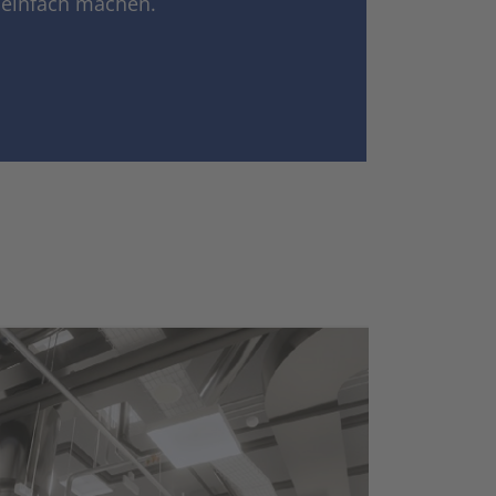
 einfach machen.
Schalt- und Steuerungstechnik
20
Schaltermaterial
9
SmartHome & Gebäudeautomatisierung
3
Verteiler & Schutzschaltgeräte
17
Weitere Sortimente
7
Werkzeuge & Arbeitsschutz
14