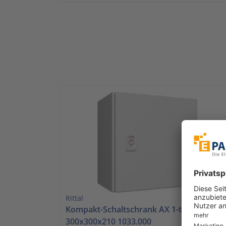
Rittal
Kompakt-Schaltschrank AX 1-türig,
300x300x210 1033.000