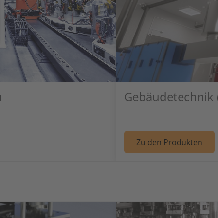
u
Gebäudetechnik (H
l: Maschinen- und Anlagenbau
W
Zu den Produkten