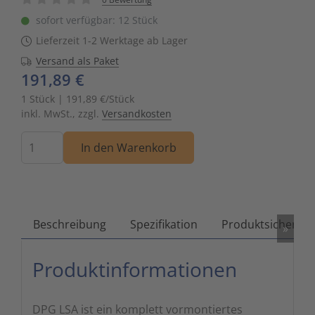
Zutritts
Signalge
sofort verfügbar: 12 Stück
Lieferzeit 1-2 Werktage ab Lager
Stromve
Versand als Paket
191,89 €
Überwac
1 Stück | 191,89 €/Stück
inkl. MwSt., zzgl.
Versandkosten
Menge
In den Warenkorb
Beschreibung
Spezifikation
Produktsicherhei
»
Produktinformationen
DPG LSA ist ein komplett vormontiertes