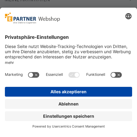
Unsere Zahlarten
Versandpartner
Sicher bestellen
*
alle Preise inkl. 19% MwSt. und zzgl. Service- und
Versandkosten.
©
One4Business Solutions GmbH
Datenschutz
Cookie-Richtlinie
Barrierefreiheitserklärung