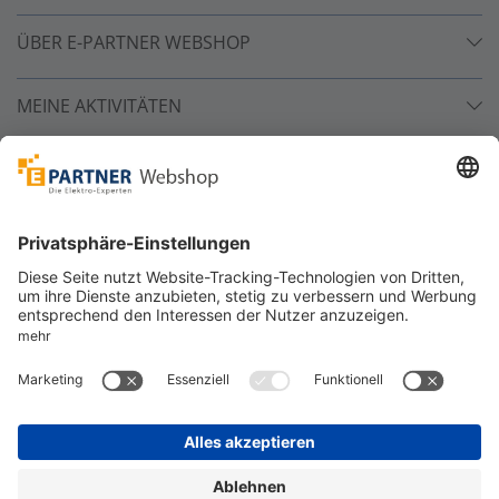
ÜBER E-PARTNER WEBSHOP
MEINE AKTIVITÄTEN
Unsere Zahlarten
Versandpartner
Sicher bestellen
*
alle Preise inkl. 19% MwSt. und zzgl. Service- und
Versandkosten.
©
One4Business Solutions GmbH
Datenschutz
Cookie-Richtlinie
Barrierefreiheitserklärung