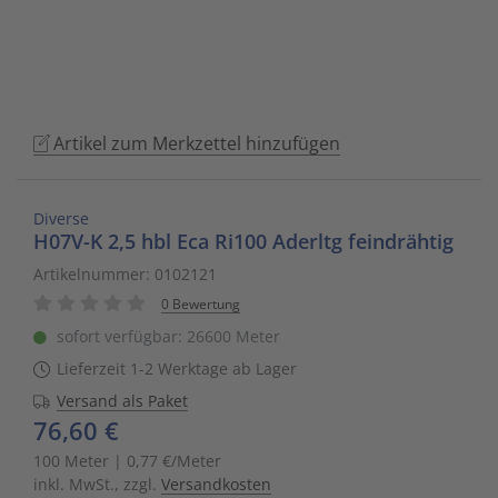
to
Schalt- und Steuerungstechnik
20
Mobile L
Klingela
Raumhei
Messumfo
weitere 
Phasen-
Leitern/
go
to
Schaltermaterial
9
Sicherhe
Klinikruf
Raumtem
Motorst
Schaltsc
Löt- und
the
selected
SmartHome & Gebäudeautomatisierung
3
Zubehör 
Kupfer 
Tür-/Tor
Physikal
Schrank
Maschin
Artikel zum Merkzettel hinzufügen
search
result.
Verteiler & Schutzschaltgeräte
17
LWL Ans
Ventilat
Position
Sicherun
Maschin
Touch
Diverse
device
H07V-K 2,5 hbl Eca Ri100 Aderltg feindrähtig
Weitere Sortimente
7
Schrank
Warmwas
Relais
Steckbau
Mess- un
users
Artikelnummer: 0102121
can
0 Bewertung
Werkzeuge & Arbeitsschutz
14
Schranks
Zentrals
Schalter
Überspa
Werkzeu
use
sofort verfügbar: 26600 Meter
touch
Stecker/
Zubehör 
Schaltuh
Verteiler
Lieferzeit 1-2 Werktage ab Lager
and
swipe
Versand als Paket
Telefon-
Schütze
Verteile
76,60 €
gestures.
100 Meter | 0,77 €/Meter
Telefone
Sensor-A
Wand-/S
inkl. MwSt., zzgl.
Versandkosten