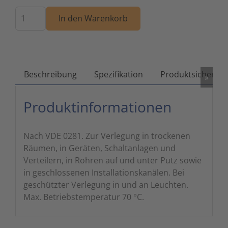
Menge
Zutritts
Signalge
In den Warenkorb
Stromve
Überwac
Beschreibung
Spezifikation
Produktsicherhei
»
Produktinformationen
Nach VDE 0281. Zur Verlegung in trockenen
Räumen, in Geräten, Schaltanlagen und
Verteilern, in Rohren auf und unter Putz sowie
in geschlossenen Installationskanälen. Bei
geschützter Verlegung in und an Leuchten.
Max. Betriebstemperatur 70 °C.