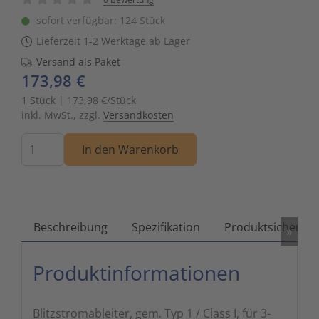
Zutritts
Signalge
sofort verfügbar: 124 Stück
Lieferzeit 1-2 Werktage ab Lager
Stromve
Versand als Paket
173,98 €
Überwac
1 Stück | 173,98 €/Stück
inkl. MwSt., zzgl.
Versandkosten
Menge
In den Warenkorb
Beschreibung
Spezifikation
Produktsicherhei
»
Produktinformationen
Blitzstromableiter, gem. Typ 1 / Class I, für 3-