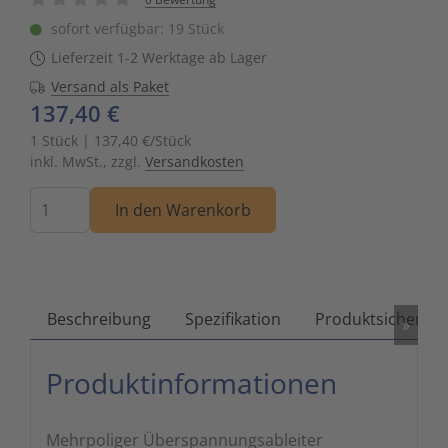
Zutritts
Signalge
sofort verfügbar: 19 Stück
Lieferzeit 1-2 Werktage ab Lager
Stromve
Versand als Paket
137,40 €
Überwac
1 Stück | 137,40 €/Stück
inkl. MwSt., zzgl.
Versandkosten
Menge
In den Warenkorb
Beschreibung
Spezifikation
Produktsicherhei
»
Produktinformationen
Mehrpoliger Überspannungsableiter