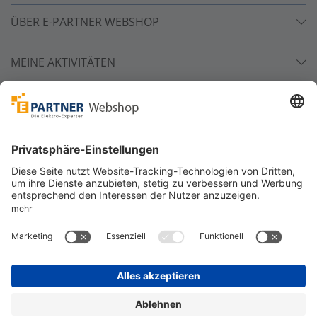
ÜBER E-PARTNER WEBSHOP
MEINE AKTIVITÄTEN
Unsere Zahlarten
Versandpartner
Sicher bestellen
*
alle Preise inkl. 19% MwSt. und zzgl. Service- und
Versandkosten.
©
One4Business Solutions GmbH
Datenschutz
Cookie-Richtlinie
Barrierefreiheitserklärung