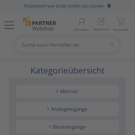
Präsentiert von
ELNA GmbH
aus Giesen
Menü
Startseite
Merkzettel
Anmelden
Warenkorb
Beleuchtung
11
Suchen
Datennetzwerk & Kommunikation
18
Suche nach Hersteller etc.
Use
the
Kategorieübersicht
Erneuerbare Energie & E-Mobility
4
up
and
Installationsmaterial
5
down
Aktoren
arrows
Kabel & Leitungen
8
to
select
Analogeingänge
Konsumgüter
4
a
result.
Binäreingänge
Press
Raumklima & Haustechnik
15
enter