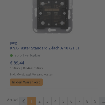
Jung
KNX-Taster Standard 2-fach A 10721 ST
sofort verfügbar
€ 89,44
1 Stück | 89,44 € / Stück
inkl. Mwst. zzgl. Versandkosten
In den Warenkorb
Artikel
1
2
3
4
5
6
7
8
9
...