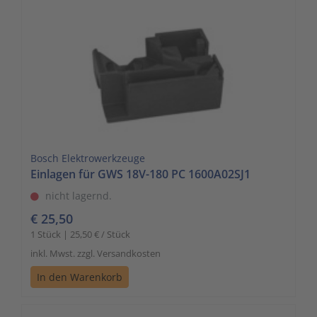
Zutritts
Signalge
Stromve
Überwac
Bosch Elektrowerkzeuge
Einlagen für GWS 18V-180 PC 1600A02SJ1
nicht lagernd.
€ 25,50
1 Stück | 25,50 € / Stück
inkl. Mwst. zzgl. Versandkosten
In den Warenkorb