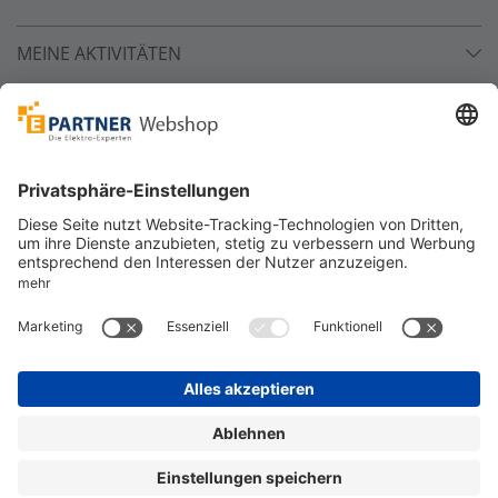
MEINE AKTIVITÄTEN
Unsere Zahlarten
Versandpartner
Sicher bestellen
*
alle Preise inkl. 19% MwSt. und zzgl. Service- und
Versandkosten.
©
One4Business Solutions GmbH
Datenschutz
Cookie-Richtlinie
Barrierefreiheitserklärung