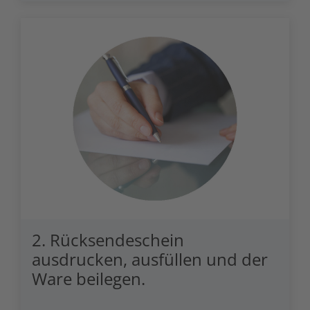
Zutritts
Signalge
Stromve
Überwac
2. Rücksendeschein
ausdrucken, ausfüllen und der
Ware beilegen.