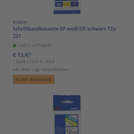
Zut
Sig
Brother
St
Schriftbandkassette BF.weiß/DF.schwarz TZe-
221
Üb
sofort verfügbar
€ 13,47
1 Stück | 13,47 € / Stück
inkl. Mwst. zzgl. Versandkosten
In den Warenkorb