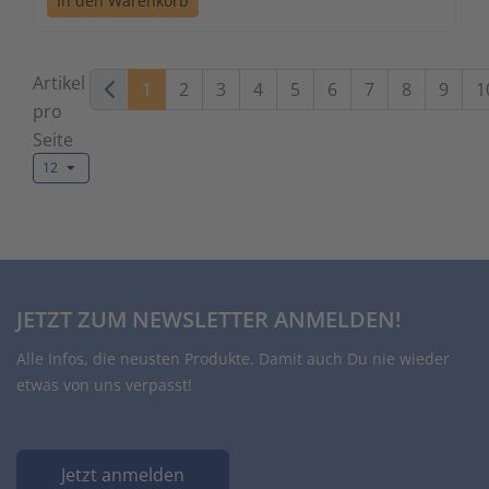
In den Warenkorb
Artikel
1
2
3
4
5
6
7
8
9
1
pro
Seite
12
JETZT ZUM NEWSLETTER ANMELDEN!
Alle Infos, die neusten Produkte. Damit auch Du nie wieder
etwas von uns verpasst!
Jetzt anmelden