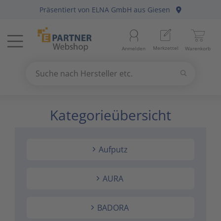
Präsentiert von
ELNA GmbH
aus Giesen
Menü
Startseite
Merkzettel
Anmelden
Warenkorb
Beleuchtung
11
Suchen
Datennetzwerk & Kommunikation
18
Suche nach Hersteller etc.
Use
the
Kategorieübersicht
Erneuerbare Energie & E-Mobility
4
up
and
Installationsmaterial
5
down
Aufputz
arrows
Kabel & Leitungen
8
to
select
AURA
Konsumgüter
4
a
result.
BADORA
Press
Raumklima & Haustechnik
15
enter