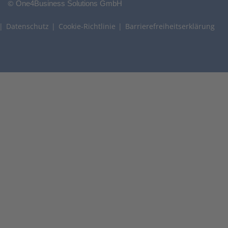
©
One4Business Solutions GmbH
Datenschutz
Cookie-Richtlinie
Barrierefreiheitserklärung