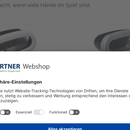
acht, wenn viele Hände im Spiel sind.
Starmix
trockner XT 4000 ws
Highspeed-Händetrockner
r
Wenig verfügbar
€ 911,08
 | 911,08 € / Stück
1 Stück | 911,08 € 