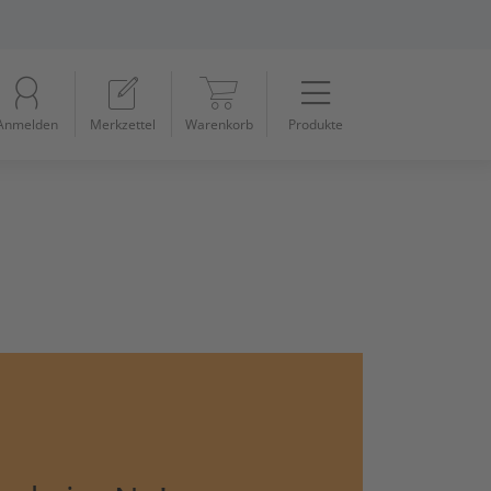
Menü
Startseite
Anmelden
Merkzettel
Warenkorb
Produkte
Beleuchtung
11
Datennetzwerk & Kommunikation
18
Erneuerbare Energie & E-Mobility
4
Installationsmaterial
5
Kabel & Leitungen
8
Konsumgüter
4
Raumklima & Haustechnik
15