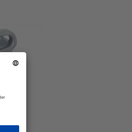
 XT 4000 si
/ Stück