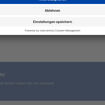
sandkosten
inkl. Mwst. zzgl. Versandkosten
b
In den Warenkorb
N!
nie wieder etwas von uns verpasst!