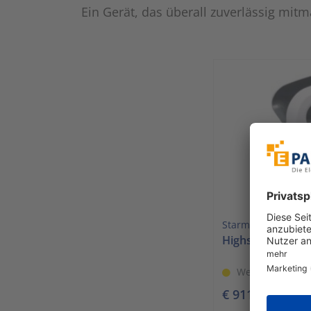
Ein Gerät, das überall zuverlässig mitm
Starmix
Highspeed-Hände
Wenig verfügba
€ 911,08
1 Stück