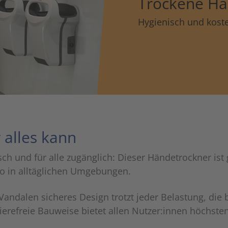
Trockene Hä
to
the
Hygienisch und kost
selected
search
result.
Touch
device
users
can
use
touch
 alles kann
and
swipe
h und für alle zugänglich: Dieser Händetrockner ist 
gestures.
o in alltäglichen Umgebungen.
Vandalen sicheres Design trotzt jeder Belastung, die
rierefreie Bauweise bietet allen Nutzer:innen höchste