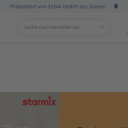
Präsentiert von
ELNA GmbH
aus Giesen
Suchen
Suche nach Hersteller etc.
Use
the
up
and
down
arrows
to
select
a
result.
Press
enter
to
go