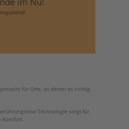
nde im Nu!
Schalt- und Steuerungstechnik
20
ensparend!
Schaltermaterial
9
SmartHome & Gebäudeautomatisierung
3
Verteiler & Schutzschaltgeräte
17
Weitere Sortimente
7
Werkzeuge & Arbeitsschutz
14
gemacht für Orte, an denen es richtig
 berührungslose Technologie sorgt für
n Komfort.