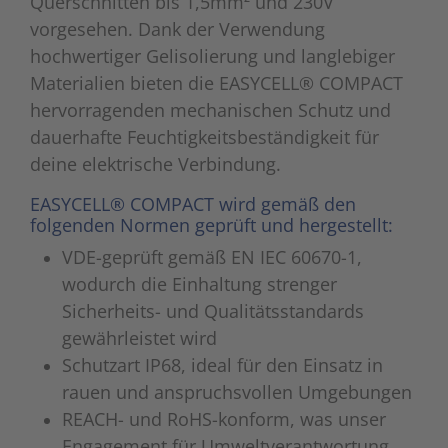
Querschnitten bis 1,5mm² und 230V
vorgesehen. Dank der Verwendung
Zutritts
Signalge
hochwertiger Gelisolierung und langlebiger
Stromve
Materialien bieten die EASYCELL® COMPACT
hervorragenden mechanischen Schutz und
Überwac
dauerhafte Feuchtigkeitsbeständigkeit für
deine elektrische Verbindung.
EASYCELL® COMPACT wird gemäß den
folgenden Normen geprüft und hergestellt:
VDE-geprüft gemäß EN IEC 60670-1,
wodurch die Einhaltung strenger
Sicherheits- und Qualitätsstandards
gewährleistet wird
Schutzart IP68, ideal für den Einsatz in
rauen und anspruchsvollen Umgebungen
REACH- und RoHS-konform, was unser
Engagement für Umweltverantwortung