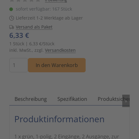
Zutritts
Signalge
sofort verfügbar: 167 Stück
Lieferzeit 1-2 Werktage ab Lager
Stromve
Versand als Paket
6,33 €
Überwac
1 Stück | 6,33 €/Stück
inkl. MwSt., zzgl.
Versandkosten
Menge
In den Warenkorb
Beschreibung
Spezifikation
Produktsicherhei
»
Produktinformationen
1 x grün, 1-polig, 2 Eingänge, 2 Ausgänge, zur