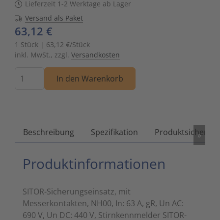
Lieferzeit 1-2 Werktage ab Lager
Zutritts
Signalge
Versand als Paket
63,12 €
Stromve
1 Stück | 63,12 €/Stück
inkl. MwSt., zzgl.
Versandkosten
Überwac
Menge
In den Warenkorb
Beschreibung
Spezifikation
Produktsicherhei
»
Produktinformationen
SITOR-Sicherungseinsatz, mit
Messerkontakten, NH00, In: 63 A, gR, Un AC:
690 V, Un DC: 440 V, Stirnkennmelder SITOR-