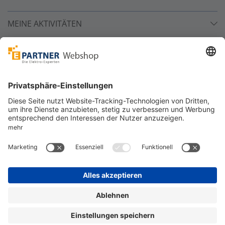
MEINE AKTIVITÄTEN
Unsere Zahlarten
Versandpartner
Sicher bestellen
*
alle Preise inkl. 19% MwSt. und zzgl. Service- und
Versandkosten.
©
One4Business Solutions GmbH
Datenschutz
Cookie-Richtlinie
Barrierefreiheitserklärung