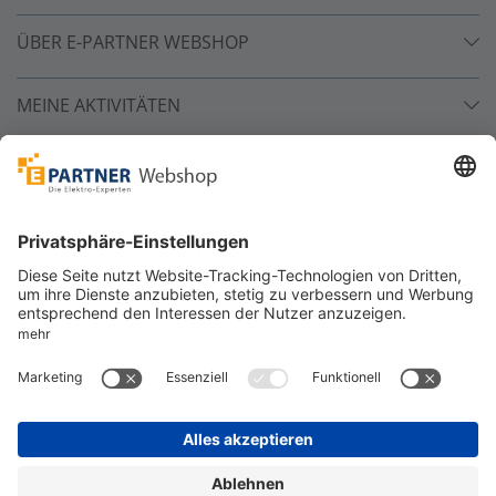
ÜBER E-PARTNER WEBSHOP
MEINE AKTIVITÄTEN
Unsere Zahlarten
Versandpartner
Sicher bestellen
*
alle Preise inkl. 19% MwSt. und zzgl. Service- und
Versandkosten.
©
One4Business Solutions GmbH
Datenschutz
Cookie-Richtlinie
Barrierefreiheitserklärung