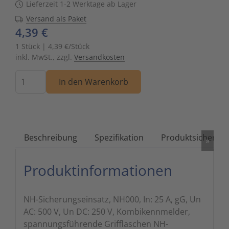
Lieferzeit 1-2 Werktage ab Lager
Zutritts
Signalge
Versand als Paket
4,39 €
Stromve
1 Stück | 4,39 €/Stück
inkl. MwSt., zzgl.
Versandkosten
Überwac
Menge
In den Warenkorb
Beschreibung
Spezifikation
Produktsicherhei
»
Produktinformationen
NH-Sicherungseinsatz, NH000, In: 25 A, gG, Un
AC: 500 V, Un DC: 250 V, Kombikennmelder,
spannungsführende Grifflaschen NH-