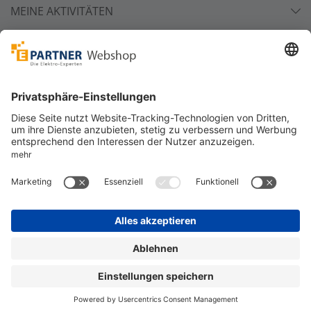
MEINE AKTIVITÄTEN
Unsere Zahlarten
Versandpartner
Sicher bestellen
*
alle Preise inkl. 19% MwSt. und zzgl. Service- und
Versandkosten.
©
One4Business Solutions GmbH
Datenschutz
Cookie-Richtlinie
Barrierefreiheitserklärung