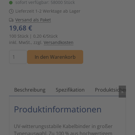
sofort verfügbar: 58000 Stück
Zutritts
Signalge
Lieferzeit 1-2 Werktage ab Lager
Versand als Paket
Stromve
19,68 €
100 Stück | 0,20 €/Stück
Überwac
inkl. MwSt., zzgl.
Versandkosten
Menge
In den Warenkorb
Beschreibung
Spezifikation
Produktsicherhei
»
Produktinformationen
UV-witterungsstabile Kabelbinder in großer
Typenauswahl. Zu 100 % aus hochwertigem