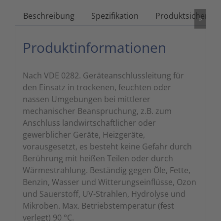
Zutritts
Signalge
Beschreibung
Spezifikation
Produktsicherhei
»
Stromve
Produktinformationen
Überwac
Nach VDE 0282. Geräteanschlussleitung für
den Einsatz in trockenen, feuchten oder
nassen Umgebungen bei mittlerer
mechanischer Beanspruchung, z.B. zum
Anschluss landwirtschaftlicher oder
gewerblicher Geräte, Heizgeräte,
vorausgesetzt, es besteht keine Gefahr durch
Berührung mit heißen Teilen oder durch
Wärmestrahlung. Beständig gegen Öle, Fette,
Benzin, Wasser und Witterungseinflüsse, Ozon
und Sauerstoff, UV-Strahlen, Hydrolyse und
Mikroben. Max. Betriebstemperatur (fest
verlegt) 90 °C.