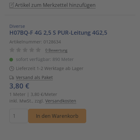
Artikel zum Merkzettel hinzufügen
to
Schalt- und Steuerungstechnik
20
Mobile L
Klingela
Raumhei
Messumfo
weitere 
Phasen-
Leitern/
go
to
Schaltermaterial
9
Sicherhe
Klinikruf
Raumtem
Motorst
Schaltsc
Löt- und
Diverse
the
H07BQ-F 4G 2,5 S PUR-Leitung 4G2,5
selected
SmartHome & Gebäudeautomatisierung
3
Zubehör 
Kupfer 
Tür-/Tor
Physikal
Schrank
Maschin
Artikelnummer: 0128634
search
0 Bewertung
result.
Verteiler & Schutzschaltgeräte
17
LWL Ans
Ventilat
Position
Sicherun
Maschin
sofort verfügbar: 890 Meter
Touch
device
Lieferzeit 1-2 Werktage ab Lager
Weitere Sortimente
7
Schrank
Warmwas
Relais
Steckbau
Mess- un
users
Versand als Paket
can
3,80 €
Werkzeuge & Arbeitsschutz
14
Schranks
Zentrals
Schalter
Überspa
Werkzeu
use
1 Meter | 3,80 €/Meter
touch
inkl. MwSt., zzgl.
Versandkosten
Stecker/
Zubehör 
Schaltuh
Verteiler
and
Menge
swipe
In den Warenkorb
Telefon-
Schütze
Verteile
gestures.
Telefone
Sensor-A
Wand-/S