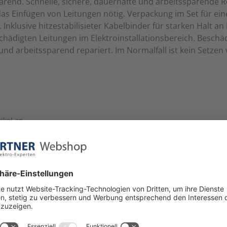
sparend. Schnelle, sichere, dauerhafte und arbeitssparende 
s Einfügen von Leitungen nötig. Verpackung im Set für ei
Inklusive hitzestabilisieter Kabelbinder für starken Halt an
hädigten Leitungen im Elektroinstallationsbereich. Beschäd
nd arbeitssparend repariert. Im Normalfall ist kein Setze
ikel an.