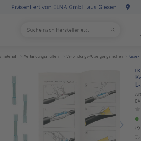
Präsentiert von
ELNA GmbH
aus Giesen
Suchen
Suche nach Hersteller etc.
Use
the
up
smaterial
Verbindungsmuffen
Verbindungs-/Übergangsmuffen
Kabel-
and
He
down
K
arrows
L
to
select
Ar
EA
a
result.
Press
enter
to
go