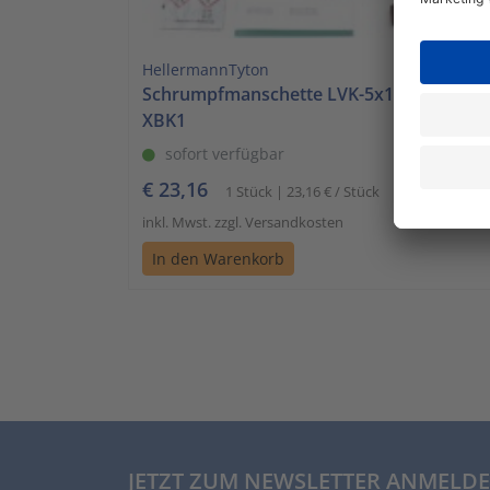
HellermannTyton
Schrumpfmanschette LVK-5x1.5-16 PO-
XBK1
sofort verfügbar
€ 23,16
1 Stück | 23,16 € / Stück
inkl. Mwst. zzgl. Versandkosten
In den Warenkorb
JETZT ZUM NEWSLETTER ANMELDE