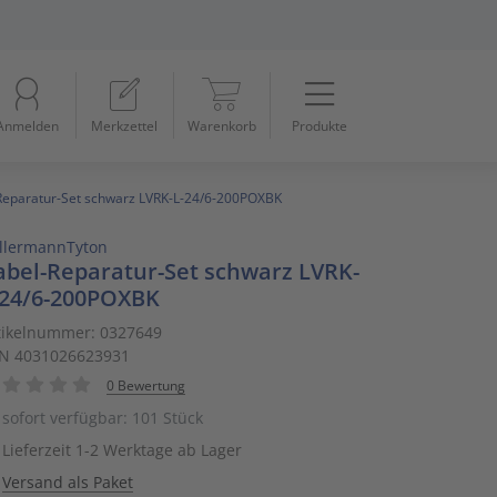
Menü
Startseite
Anmelden
Merkzettel
Warenkorb
Produkte
Beleuchtung
11
Datennetzwerk & Kommunikation
18
Reparatur-Set schwarz LVRK-L-24/6-200POXBK
llermannTyton
Erneuerbare Energie & E-Mobility
4
abel-Reparatur-Set schwarz LVRK-
-24/6-200POXBK
Installationsmaterial
5
tikelnummer: 0327649
N 4031026623931
Kabel & Leitungen
8
0 Bewertung
Konsumgüter
4
sofort verfügbar: 101 Stück
Lieferzeit 1-2 Werktage ab Lager
Raumklima & Haustechnik
15
Versand als Paket