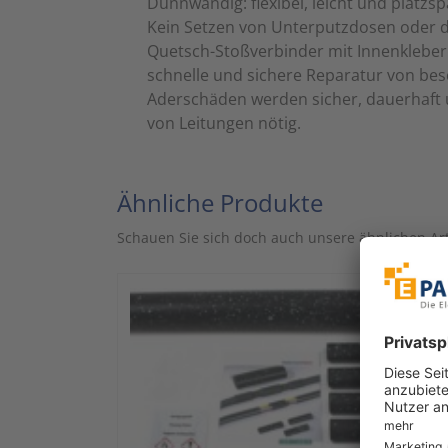
Dünnwandig: flexibel, leicht und platz
Kein Setzen von Unterputzdosen oder da
Quetsch-Stoßverbinder mit Innenkleber. 
schnelle und sichere Reparatur von besc
Aderschäden werden sicher, dauerhaft u
von Leitungen nötig.
Ähnliche Produkte
Schauen Sie sich doch auch unsere ähnlichen Art