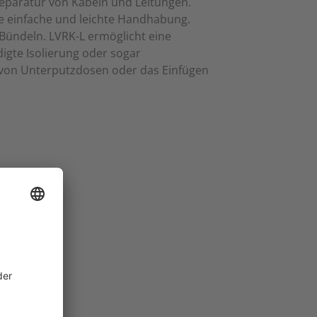
Reparatur von Kabeln und Leitungen.
ne einfache und leichte Handhabung.
 Bündeln. LVRK-L ermöglicht eine
igte Isolierung oder sogar
n von Unterputzdosen oder das Einfügen