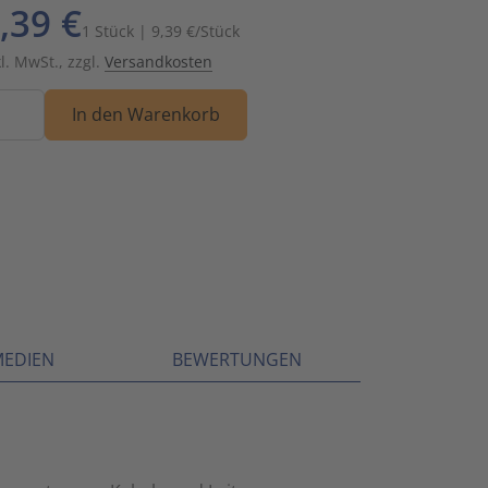
,39 €
Schalt- und Steuerungstechnik
20
1 Stück | 9,39 €/Stück
kl. MwSt., zzgl.
Versandkosten
Schaltermaterial
9
nge
In den Warenkorb
SmartHome & Gebäudeautomatisierung
3
Verteiler & Schutzschaltgeräte
17
Weitere Sortimente
7
Werkzeuge & Arbeitsschutz
14
MEDIEN
BEWERTUNGEN