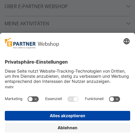
ÜBER E-PARTNER WEBSHOP
MEINE AKTIVITÄTEN
Unsere Zahlarten
Versandpartner
Sicher bestellen
*
alle Preise inkl. 19% MwSt. und zzgl. Service- und
Versandkosten.
©
One4Business Solutions GmbH
Datenschutz
Cookie-Richtlinie
Barrierefreiheitserklärung