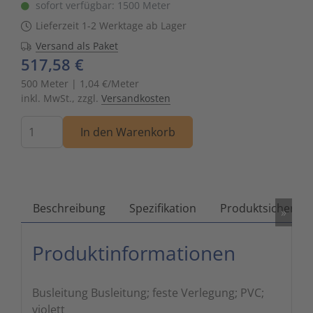
sofort verfügbar: 1500 Meter
Zutritts
Signalge
Lieferzeit 1-2 Werktage ab Lager
Versand als Paket
Stromve
517,58 €
500 Meter | 1,04 €/Meter
Überwac
inkl. MwSt., zzgl.
Versandkosten
Menge
In den Warenkorb
Beschreibung
Spezifikation
Produktsicherhei
»
Produktinformationen
Busleitung Busleitung; feste Verlegung; PVC;
violett