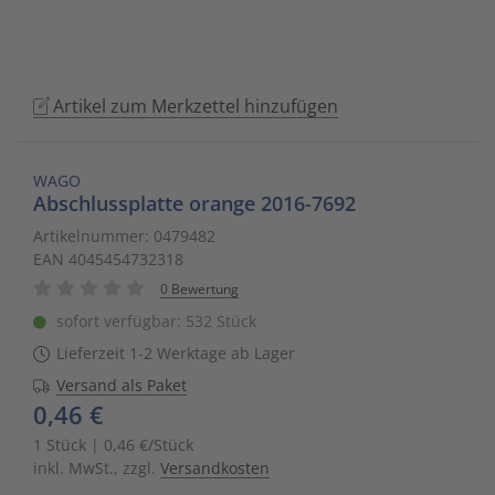
to
Schalt- und Steuerungstechnik
20
Mobile L
Klingela
Raumhei
Messumfo
weitere 
Phasen-
Leitern/
go
to
Schaltermaterial
9
Sicherhe
Klinikruf
Raumtem
Motorst
Schaltsc
Löt- und
the
Artikel zum Merkzettel hinzufügen
selected
SmartHome & Gebäudeautomatisierung
3
Zubehör 
Kupfer 
Tür-/Tor
Physikal
Schrank
Maschin
search
WAGO
result.
Verteiler & Schutzschaltgeräte
17
LWL Ans
Ventilat
Position
Sicherun
Maschin
Abschlussplatte orange 2016-7692
Touch
Artikelnummer: 0479482
device
Weitere Sortimente
7
Schrank
Warmwas
Relais
Steckbau
Mess- un
EAN 4045454732318
users
can
0 Bewertung
Werkzeuge & Arbeitsschutz
14
Schranks
Zentrals
Schalter
Überspa
Werkzeu
use
sofort verfügbar: 532 Stück
touch
Lieferzeit 1-2 Werktage ab Lager
Stecker/
Zubehör 
Schaltuh
Verteiler
and
Versand als Paket
swipe
0,46 €
Telefon-
Schütze
Verteile
gestures.
1 Stück | 0,46 €/Stück
inkl. MwSt., zzgl.
Versandkosten
Telefone
Sensor-A
Wand-/S