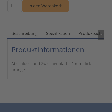
Menge
In den Warenkorb
Zutritts
Signalge
Stromve
Überwac
Beschreibung
Spezifikation
Produktsicherhei
»
Produktinformationen
Abschluss- und Zwischenplatte; 1 mm dick;
orange