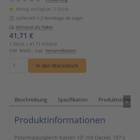
Zutritts
Signalge
Wenig verfügbar: 2 Stück
Lieferzeit 1-2 Werktage ab Lager
Stromve
Versand als Paket
41,71 €
Überwac
1 Stück | 41,71 €/Stück
inkl. MwSt., zzgl.
Versandkosten
Menge
In den Warenkorb
Beschreibung
Spezifikation
Produktsicherhei
»
Produktinformationen
Potentialausgleich-Kasten 10² mit Deckel, 107 x