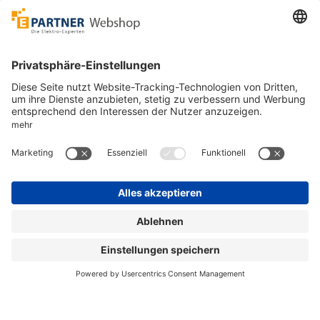
Unsere Zahlarten
Versandpartner
Sicher bestellen
*
alle Preise inkl. 19% MwSt. und zzgl. Service- und
Versandkosten.
©
One4Business Solutions GmbH
Datenschutz
Cookie-Richtlinie
Barrierefreiheitserklärung