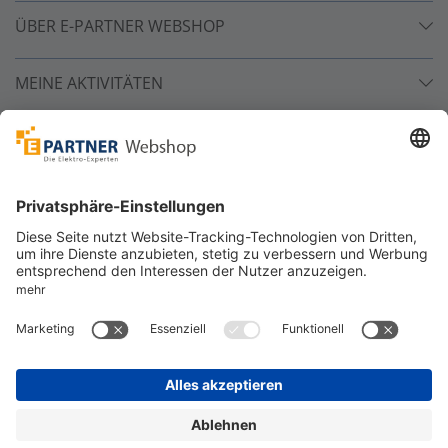
ÜBER E-PARTNER WEBSHOP
MEINE AKTIVITÄTEN
Unsere Zahlarten
Versandpartner
Sicher bestellen
*
alle Preise inkl. 19% MwSt. und zzgl. Service- und
Versandkosten.
©
One4Business Solutions GmbH
Datenschutz
Cookie-Richtlinie
Barrierefreiheitserklärung