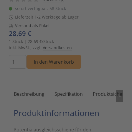
Zutritts
Signalge
sofort verfügbar: 58 Stück
Lieferzeit 1-2 Werktage ab Lager
Stromve
Versand als Paket
28,69 €
Überwac
1 Stück | 28,69 €/Stück
inkl. MwSt., zzgl.
Versandkosten
Menge
In den Warenkorb
Beschreibung
Spezifikation
Produktsicherhei
»
Produktinformationen
Potentialausgleichsschiene für den