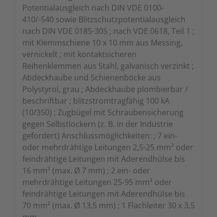
Potentialausgleich nach DIN VDE 0100-
410/-540 sowie Blitzschutzpotentialausgleich
nach DIN VDE 0185-305 ; nach VDE 0618, Teil 1 ;
mit Klemmschiene 10 x 10 mm aus Messing,
vernickelt ; mit kontaktsicheren
Reihenklemmen aus Stahl, galvanisch verzinkt ;
Abdeckhaube und Schienenböcke aus
Polystyrol, grau ; Abdeckhaube plombierbar /
beschriftbar ; blitzstromtragfähig 100 kA
(10/350) ; Zugbügel mit Schraubensicherung
gegen Selbstlockern (z. B. in der Industrie
gefordert) Anschlussmöglichkeiten: ; 7 ein-
oder mehrdrähtige Leitungen 2,5-25 mm² oder
feindrähtige Leitungen mit Aderendhülse bis
16 mm² (max. Ø 7 mm) ; 2 ein- oder
mehrdrähtige Leitungen 25-95 mm² oder
feindrähtige Leitungen mit Aderendhülse bis
70 mm² (max. Ø 13,5 mm) ; 1 Flachleiter 30 x 3,5