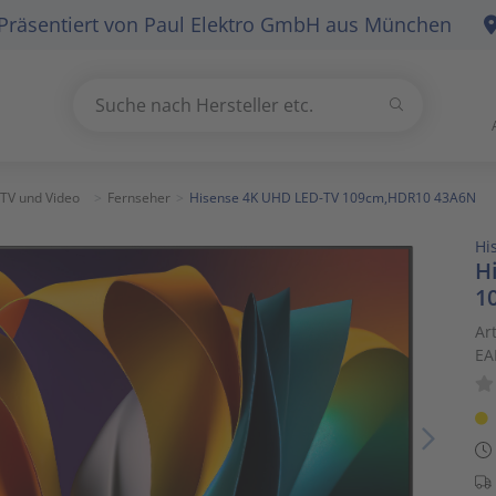
Präsentiert von
Paul Elektro GmbH
aus München
Suchen
Suche nach Hersteller etc.
Use
the
up
TV und Video
Fernseher
Hisense 4K UHD LED-TV 109cm,HDR10 43A6N
and
Hi
down
H
arrows
1
to
select
Ar
EA
a
result.
Press
enter
to
go