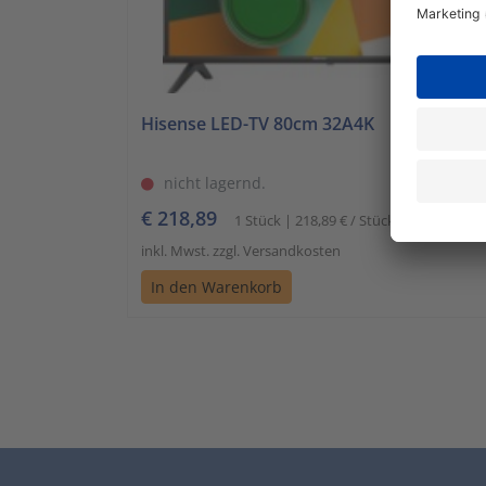
Hisense LED-TV 80cm 32A4K
nicht lagernd.
€ 218,89
1 Stück | 218,89 € / Stück
inkl. Mwst. zzgl. Versandkosten
In den Warenkorb