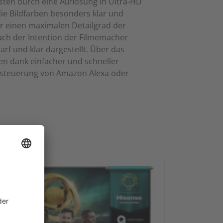
sten durch eine Auflösung in Ultra-HD
die Bildfarben besonders klar und
ür einen maximalen Detailgrad der
ach der Intention der Filmemacher
f und klar dargestellt. Über das
en dank einfacher und schneller
chsteuerung von Amazon Alexa oder