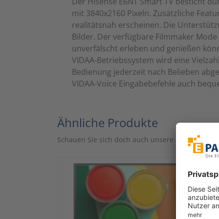
Der Hisense E6NT Smart TV besticht dur
mit 3840x2160 Pixeln. Zusätzliche Featu
realitätsnah erscheinen. Die Unterstüt
Bilder. Der verfügbare Filmmaker Mode 
unverfälscht erleben und genießen kön
VIDAA-Betriebssystem wird eine Vielzah
Bedienung jederzeit nach Belieben abg
VIDAA-Voice Eingabebefehle auch bequ
Ähnliche Produkte
Schauen Sie sich doch auch unsere ähnlichen Art