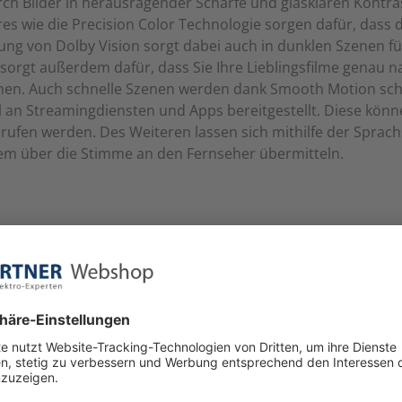
ch Bilder in herausragender Schärfe und glasklaren Kontra
res wie die Precision Color Technologie sorgen dafür, dass 
zung von Dolby Vision sorgt dabei auch in dunklen Szenen f
sorgt außerdem dafür, dass Sie Ihre Lieblingsfilme genau n
nen. Auch schnelle Szenen werden dank Smooth Motion schar
l an Streamingdiensten und Apps bereitgestellt. Diese könn
erufen werden. Des Weiteren lassen sich mithilfe der Spra
em über die Stimme an den Fernseher übermitteln.
ikel an.