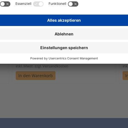
Hisense 4K UHD LED-TV 140cm,HDR10
Hi
55A6N
Wenig verfügbar
€ 535,88
€ 
1 Stück | 535,88 € / Stück
inkl. Mwst. zzgl. Versandkosten
ink
In den Warenkorb
I