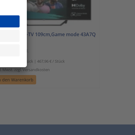
sense QLED-TV 109cm,Game mode 43A7Q
nicht lagernd.
467,96
1 Stück | 467,96 € / Stück
l. Mwst. zzgl. Versandkosten
n den Warenkorb