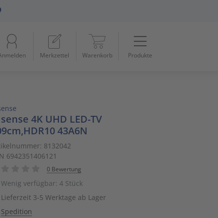
Menü
Startseite
Anmelden
Merkzettel
Warenkorb
Produkte
Beleuchtung
11
Datennetzwerk & Kommunikation
18
sense
Erneuerbare Energie & E-Mobility
4
isense 4K UHD LED-TV
09cm,HDR10 43A6N
Installationsmaterial
5
tikelnummer: 8132042
N 6942351406121
Kabel & Leitungen
8
0 Bewertung
Konsumgüter
4
Wenig verfügbar: 4 Stück
Lieferzeit 3-5 Werktage ab Lager
Raumklima & Haustechnik
15
Spedition