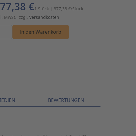
77,38 €
Schalt- und Steuerungstechnik
20
1 Stück | 377,38 €/Stück
kl. MwSt., zzgl.
Versandkosten
Schaltermaterial
9
nge
In den Warenkorb
SmartHome & Gebäudeautomatisierung
3
Verteiler & Schutzschaltgeräte
17
Weitere Sortimente
7
Werkzeuge & Arbeitsschutz
14
MEDIEN
BEWERTUNGEN