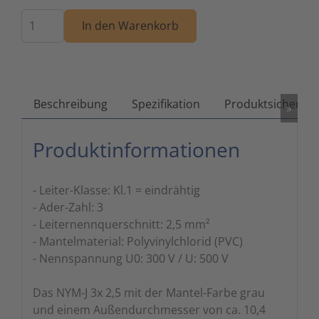
Menge
Zutritts
Signalge
In den Warenkorb
Stromve
Überwac
Beschreibung
Spezifikation
Produktsicherhei
»
Produktinformationen
- Leiter-Klasse: Kl.1 = eindrähtig
- Ader-Zahl: 3
- Leiternennquerschnitt: 2,5 mm²
- Mantelmaterial: Polyvinylchlorid (PVC)
- Nennspannung U0: 300 V / U: 500 V
Das NYM-J 3x 2,5 mit der Mantel-Farbe grau
und einem Außendurchmesser von ca. 10,4