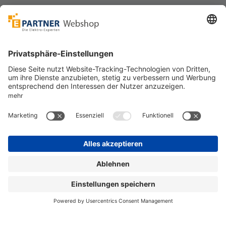
Unsere Zahlarten
Versandpartner
Sicher bestellen
*
alle Preise inkl. 19% MwSt. und zzgl. Service- und
Versandkosten.
©
One4Business Solutions GmbH
Datenschutz
Cookie-Richtlinie
Barrierefreiheitserklärung